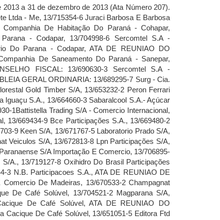
ns S/A., 13/577136-6 PelissariInformatica S/A, 13/579439-0 Atlantic Energias Renovaveis S.A., 13/607116-3 Cattalini Empreendimentos Imobiliários Sa, 13/608503-2 Utilium Participações S.A., 13/624867-5 Milenia Agrociencias S.A, 13/644230-7 Roma Securitizadora S.A., 13/644388-5 Ger Administracao E Participacoes S/A, 13/645167-5 Agro Florestal Pedra Preta S/A, 13/645168-3 Agro Pecuária Fazenda Futuro S/A, 13/645213-2 Central De Produções Gwup S/A, 13/645600-6 Construtora Triunfo S.A., 13/648002-0 Jamag Administraçao E ParticipaçoesS/A, 13/648003-9 Monte Bianco Participaçoes S/A, 13/648230-9 Icd Coatings S/A, 13/648231-7 Resibril Transportes S/A, 13/648253-8 Usmaia Rj Participações S.A., 13/648304-6 Ocean Houses Incorporação Imobiliária S/A, 13/648305-4 Ml Participações S/A, 13/648352-6 Prsa Participacoes S/A, 13/648353-4 Spaipa S.A. - Industria Brasileira De Bebidas, 13/648368-2 Tms Administraçao E Participaçoes Sa, 13/659044-6 Cia Municipal De Desenvolvimento E Habitação De União Da Vitoria - Ciahab, 13/659324-0 Libercredi Securitizadora De Créditos S.A, 13/662379-4 Gonçalves & Tortola S/A, 13/6 Página:366585-3 Lps Raul Fulgencio Consultoria De Imoveis S.A., 13/666586-1 LpsRaul Fulgencio Consultoria De Imoveis S.A., 13/666724-4 Triplo J & M - Administraçao E Participaçoes S/A, 13/666726-0 Empresa Nova União De Participações S/A, 13/666727-9 Controle Participações E Empreendimentos Imobiliários S.A., 13/666843-7 Atletas Brasileiros S.A., 13/667862-9 Construtora Triunfo S.A., 13/669283-4 Companhia Ouro Verde De Investimentos, 13/669506-0 Condomínio Logtrade Pinhais Empreendimento Imobilário S.A., 13/669512-4 Central De Produções Gwup S/A, 13/669513-2 Central De Produções Gwup S/A, 13/669514-0 Central De Produções Gwup S/A, 13/669517-5 Terminal Maringá S/A, 13/669853-0 Bonato Couros S/A, 13/669872-7 Margem - Companhia De Mineração, 13/669925-1 Moinho Curitibano S/A, 13/670009-8 Expresso Kaiowa S.A., 13/670014-4 Kadima Empreendimentos E Participaçoes S/A, 13/670552-9 Tauri Participações S.A., 13/671541-9 Calamo DistribuidoraDe Produtos De Beleza S.A, 13/671561-3 Templars Advertising S.A., 13/671623-7 Brado Logistica S.A., 13/671668-7 Frr Administraçao E ParticipaçaoS/A, 13/671669-5 Costa Oeste Transmissora De Energia S.A, 13/671688-1 Philco Eletrônicos S.A., 13/671771-3 Paysage Terras Altas - Camboriú S/A,13/671782-9 Ocean Houses Incorporação Imobiliária S/A, 13/671783-7 Greenvillage Participaçoes S.A., 13/671808-6 Greenocean Camboriu Incorporaçoes Imobiliarias S.A., 13/671820-5 Pincéis Tigre S/A, 13/671900-7 AmericaLatina Mineração S/A, 13/671939-2 Gás Ponto Com Distribuidora De Gás S.A, 13/672100-1 L.T.F Participacoes S/A, 13/672106-0 Sanetran - SaneamentoAmbiental S/A, 13/672167-2 Sistechne - Intertechne Sistemas S.A., 13/672169-9 Kl Engenharia S.A., 13/672170-2 Bpmachado Participações S.A., 13/672192-3 Nb Gestora, Serviços E Participações S.A., 13/672232-6 Nutrien Do Brasil Participações S.A., 13/672233-4 Nutrien Do Brasil S.A., 13/672234-2 Austris Participações S.A., 13/672235-0 Gum