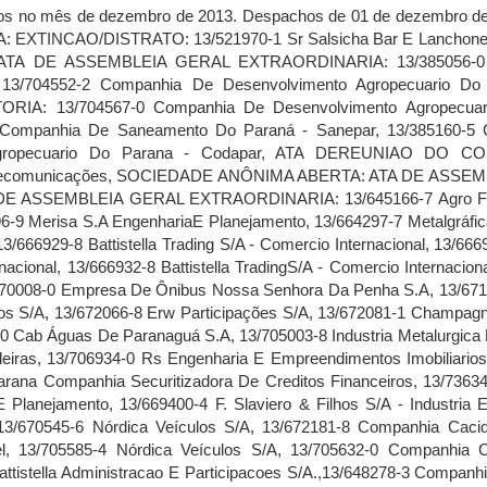
5632-0 Companhia Cacique De Café Solúvel, ATA DE REUNIAO DO CONSELHO DE ADMINISTRACAO: 13/648169-8 Battistella Administracao E Participacoes S/A.,13/648278-3 Companhia Cacique De Café Solúvel, 13/651051-5 Editora Ftd S/A, 13/666928-0 Battistella Administracao E Participacoes S/A., 13/667811-4 Battistella Administracao E Participacoes S/A., 13/667812-2 Battistella Administracao E Participacoes S/A., 13/667813-0 Battistella Administracao E Participacoes S/A., 13/667814-9 Battistella Administracao E Participacoes S/A., 13/667815-7 Battistella Administracao E Participacoes S/A., 13/670010-1 Companhia Providência Indústria E Comércio, 13/671766-7Laboratorio Prado S/A, 13/672218-0 Paraná Banco S/A, 13/672219-9 Paraná Página:2Banco S/A, 13/672827-8 Terminais Portuários Da Ponta Do Félix S/A, 13/672828-6 Terminais Portuários Da Ponta Do Félix S/A, 13/688434-2 Lavoura Industria Comercio Oeste S.A., 13/701759-6 Adatel Tv E Comunicacoes SaoJose S.A, 13/705105-0 Rodonorte - Concessionaria De Rodovias IntegradasS.A, 13/705219-7 Battistella Administracao E Participacoes S/A., 13/725417-2 Companhia Paranaense De Energia - Copel, 13/726493-3 Positivo Informatica S/A, 13/726536-0 Paraná Banco S/A, 13/732421-9 Battistella Administracao E Participacoes S/A., 13/735720-6 Positivo Informatica S/A, ATADE REUNIAO DO CONSELHO FISCAL: 13/730951-1 Companhia Força E Luz Do Oeste, CARTA DE RENUNCIA: 13/684567-3 Metalurgica Gans Industria E ComercioS/A, ARQUIVAMENTO DE PUBLICACOES DE ATOS DE SOCIEDADE: 13/715399-6 Jomacridi - Empreendimentos S/A., 13/725446-6 Bematech S.A., 13/725447-4 Bematech S.A., 13/732207-0 Bematech S.A., PROCURACAO: 13/736201-3 Empresa DeÔnibus Nossa Senhora Da Penha S.A, SOCIEDADE ANÔNIMA FECHADA: EXTINCAO/DISTRATO: 13/666603-5 Vanfix Industrial S.A., CERTIDAO DE ESCRITURA DE CONSTITUICÃO: 13/385082-0 Ralt - Companhia Administradora De Bens S.A., ATA DE ASSEMBLEIA GERAL DE CONSTITUICAO: 13/384999-6 Rugecs AdministradoraDe Bens Próprios S/A, 13/671964-3 Ds Morais Participações S.A., 13/673065-5 Ageng Holding S/A, 13/673066-3 Beteng Holding S/A, 13/673067-1 Dhuwur Holding S/A, 13/673068-0 Juara Holding S/A, 13/673072-8 Pemanahan Holding S/A, 13/673073-6 Luwih Holding S/A, 13/673074-4 Wiwitan Holding S/A, 13/693223-1 Finance Bbi Securitizadora S.A., 13/704779-7 Msn Empreendimentos Imobilíarios S/A, 13/726485-2 Ribeiro, Roda & Lemos Energia S.A, 13/731621-6 Marel Participações S/A, 13/731987-8 Ebat Holding S/A, 13/731988-6 Jaunty Holding S/A, 13/731992-4 Segara Holding S/A, 13/731993-2 Semesta Holding S/A, 13/731995-9 Sukses Holding S/A, 13/732287-9 Tanah Holding S/A, 13/732288-7 Pinnacle Holding S/A, 13/735379-0 Vsr Serviços DeTecnologia Da Informação S/A, ATA DE ASSEMBLEIA GERAL ORDINARIA: 13/385079-0 Forcecar Auto Pecas S/A, 13/568729-2 Evolução Participações SociaisS/A, 13/608044-8 Hamm Garten Empreendimentos Imobiliários S.A., 13/669464-0 Victor Fish'N' Chips Comércio De Alimentos S.A., 13/696719-1 Companhia Sulamericana De Distribuição, 13/702608-0 Algodoeira Açucar E AlcoolParticipações S.A., 13/702609-9 Assaimenka Açúcar E Álcool ParticpaçõesS.A., 13/704902-1 Mandala Administradora De Bens S/A, 13/704903-0 Mandala Administradora De Bens S/A, 13/705672-9 Mandala Administradora De Bens S/A, 13/715291-4 Osb - Agricultura E Participacoes Sociais S/A, 13/725432-6 Total Biotecnologia Indústria E Comércio S/A, 13/731794-8 Retrom Administraçao E Participaçao S/A, 13/736084-3 Unidade De Ensino Superior Vale Do Iguaçu S A, ATA DE ASSEMBLEIA GERAL EXTRAORDINARIA: 13/149479-1 Rrg Empreendimentos S/A, 13/359953-1 Porto Bravo Securitizadora S.A, 13/385078-1 Forcecar Auto Pecas S/A, 13/408058-0 Peninsula International S.A., 13/408161-7 Peninsula International S.A., 13/486708-4 Centerlog Serviços E Participações S.A., 13/523029-2 Lps Raul Fulgencio Consultoria DeImoveis S.A., 13/555854-9 Ambiental Paraná Florestas S.A., 13/576614-1 Anglet Participações E Administraçao De Be