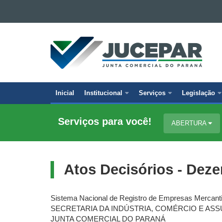
Ir para o conteúdo
Ir para a navegação
JUNTA
Ir para a busca
COMERCIAL
Mapa do site
DO
PARANÁ
Inicial
Institucional
Serviços
Legislação
Navegação
principal
Serviços para você!
ABERTURA
Atos Decisórios - Dez
Sistema Nacional de Registro de Empresas Mercan
SECRETARIA DA INDÚSTRIA, COMÉRCIO E AS
JUNTA COMERCIAL DO PARANÁ