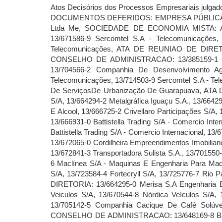
Atos Decisórios dos Processos Empresariais julgados no mês de dezembro de 2013. Despachos de 01 de dezembro de 2013 a 31 de dezembro de 2013 (Ata Número 207). DOCUMENTOS DEFERIDOS: EMPRESA PÚBLICA: EXTINCAO/DISTRATO: 13/521970-1 Sr Salsicha Bar E Lanchonete Ltda - Me, 13/715354-6 Juraci Barbosa E Barbosa Ltda Me, SOCIEDADE DE ECONOMIA MISTA: ATA DE ASSEMBLEIA GERAL EXTRAORDINARIA: 13/385056-0 Companhia De Habitação Do Paraná - Cohapar, 13/671586-9 Sercomtel S.A - Telecomunicações, 13/704552-2 Companhia De Desenvolvimento Agropecuario Do Parana - Codapar, 13/704998-6 Sercomtel S.A - Telecomunicações, ATA DE REUNIAO DE DIRETORIA: 13/704567-0 Companhia De Desenvolvimento Agropecuario Do Parana - Codapar, ATA DE REUNIAO DO CONSELHO DE ADMINISTRACAO: 13/385159-1 Companhia De Saneamento Do Paraná - Sanepar, 13/385160-5 Companhia De Saneamento Do Paraná - Sanepar, 13/704566-2 Companhia De Desenvolvimento Agropecuario Do Parana - Codapar, ATA DEREUNIAO DO CONSELHO FISCAL: 13/690630-3 Sercomtel S.A - Telecomunicações, 13/714503-9 Sercomtel S.A - Telecomunicações, SOCIEDADE ANÔNIMA ABERTA: ATA DE ASSEMBLEIA GERAL ORDINARIA: 13/689295-7 Surg - Cia. De ServiçosDe Urbanização De Guarapuava, ATA DE ASSEMBLEIA GERAL EXTRAORDINARIA: 13/645166-7 Agro Florestal Gold Timber S/A, 13/653232-2 Peron Ferrari S/A, 13/664294-2 Metalgráfica Iguaçu S.A., 13/664296-9 Merisa S.A EngenhariaE Planejamento, 13/664297-7 Metalgráfica Iguaçu S.A., 13/664660-3 Sabaralcool S.A.- Açúcar E Alcool, 13/666725-2 Crivellaro Participações S/A, 13/666929-8 Battistella Trading S/A - Comercio Internacional, 13/666930-1Battistella Trading S/A - Comercio Internacional, 13/666931-0 Battistella Trading S/A - Comercio Internacional, 13/666932-8 Battistella TradingS/A - Comercio Internacional, 13/669434-9 Bce Participações S.A., 13/669480-2 Battistella Trading S/A - Comercio Internacional, 13/670008-0 Empresa De Ônibus Nossa Senhora Da Penha S.A, 13/671703-9 Keen S/A, 13/671767-5 Laboratorio Prado S/A, 13/672065-0 Cordilheira Empreendimentos Imobiliarios S/A, 13/672066-8 Erw Participações S/A, 13/672081-1 Champagnat Veiculos S/A, 13/672813-8 Lpn Participações S/A, 13/672841-3 Transportadora Sulista S.A., 13/701550-0 Cab Águas De Paranaguá S.A, 13/705003-8 Industria Metalurgica Paranaense S/A Importação E Comercio, 13/706895-6 Maclínea S/A - Maquinas E Engenharia Para Madeiras, 13/706934-0 Rs Engenharia E Empreendimentos Imobiliarios S/A., 13/719127-8 Oxihidro Do Brasil Participações S/A, 13/723584-4 Fortecryll S/A, 13/725776-7 Rio Parana Companhia Securitizadora De Creditos Financeiros, 13/736344-3 N.B. Participacoes S.A., ATA DE REUNIAO DE DIRETORIA: 13/664295-0 Merisa S.A Engenharia E Planejamento, 13/669400-4 F. Slaviero & Filhos S/A - Industria E Comercio De Madeiras, 13/670533-2 Champagnat Veiculos S/A, 13/670544-8 Nórdica Veículos S/A, 13/670545-6 Nórdica Veículos S/A, 13/672181-8 Companhia Cacique De Café Solúvel, 13/704521-2 Magparana S/A, 13/705142-5 Companhia Cacique De Café Solúvel, 13/705585-4 Nórdica Veículos S/A, 13/70