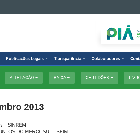
Publicações Legais
Transparência
Colaboradores
Cont
ALTERAÇÃO
BAIXA
CERTIDÕES
LIVR
embro 2013
tis – SINREM
SUNTOS DO MERCOSUL – SEIM