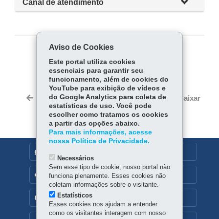
Canal de atendimento
Aviso de Cookies
COMPARTILHE:
Este portal utiliza cookies
essenciais para garantir seu
Fa
W
funcionamento, além de cookies do
ce
ha
YouTube para exibição de vídeos e
Tw
bo
ts
do Google Analytics para coleta de
Voltar
Início
Imprimir
Baixar
itt
estatísticas de uso. Você pode
ok
Ap
er
escolher como tratamos os cookies
p
a partir das opções abaixo.
Para mais informações, acesse
nossa Política de Privacidade.
DENUNCIE CORRUPÇÃO
Necessários
Sem esse tipo de cookie, nosso portal não
OUVIDORIA
funciona plenamente. Esses cookies não
coletam informações sobre o visitante.
Estatísticos
TRANSPARÊNCIA INSTITUCIONAL
Esses cookies nos ajudam a entender
como os visitantes interagem com nosso