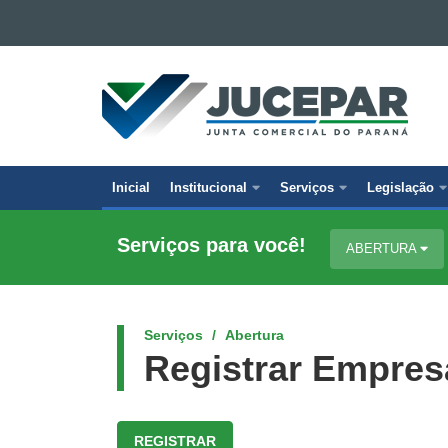
Ir para o conteúdo
Ir para a navegação
JUNTA
Ir para a busca
COMERCIAL
Mapa do site
DO
PARANÁ
Inicial
Institucional
Serviços
Legislação
Navegação
principal
Serviços para você!
ABERTURA
Serviços
Abertura
Registrar Empresa
REGISTRAR