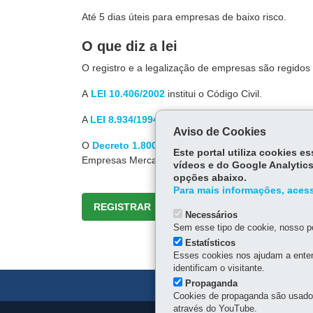
Até 5 dias úteis para empresas de baixo risco.
O que diz a lei
O registro e a legalização de empresas são regidos p
A
LEI 10.406/2002
institui o Código Civil.
A
LEI 8.934/1994
dispõe sobre Registro Público de 
Aviso de Cookies
O
Decreto 1.800/1996
regulamenta a Lei nº 8.934,
Este portal utiliza cookies 
Empresas Mercantis e Atividades Afins e dá outras p
vídeos e do Google Analytics
opções abaixo.
Para mais informações, acess
REGISTRAR
Necessários
Sem esse tipo de cookie, nosso po
Estatísticos
Esses cookies nos ajudam a enten
identificam o visitante.
Propaganda
Cookies de propaganda são usados 
através do YouTube.