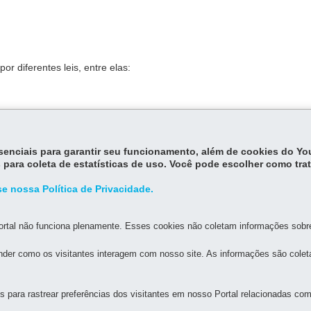
or diferentes leis, entre elas:
Empresas Mercantis e Atividades Afins e dá outras providências.
 de 18 de novembro de 1994, que dispõe sobre o Registro Público de
essenciais para garantir seu funcionamento, além de cookies do Y
rovidências.
 para coleta de estatísticas de uso. Você pode escolher como tra
e nossa Política de Privacidade.
rtal não funciona plenamente. Esses cookies não coletam informações sobre 
der como os visitantes interagem com nosso site. As informações são cole
MAPA DO SITE
DENUNCIE CORRUPÇÃO
para rastrear preferências dos visitantes em nosso Portal relacionadas com 