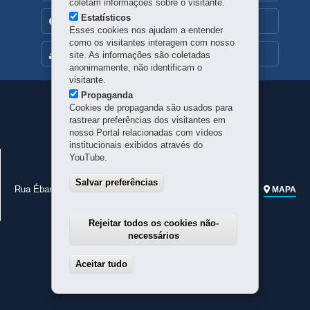
coletam informações sobre o visitante.
Estatísticos
TRANSPARÊNCIA INSTITUCIONAL
Esses cookies nos ajudam a entender
como os visitantes interagem com nosso
MAPA DO SITE
site. As informações são coletadas
anonimamente, não identificam o
visitante.
Propaganda
Navegação
Cookies de propaganda são usados para
rastrear preferências dos visitantes em
principal
nosso Portal relacionadas com vídeos
institucionais exibidos através do
JUNTA COMERCIAL DO PARANÁ
YouTube.
CNPJ:
77.968.170/0001-99
Salvar preferências
Rua Ébano Pereira, 309 - Centro
-
80410-240
-
Curitiba
-
PR
MAPA
Telefone geral:
41 3310-3410
Rejeitar todos os cookies não-
necessários
Aceitar tudo
Withdraw consent