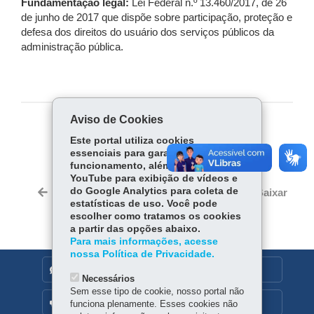
Fundamentação legal:
Lei Federal n.º 13.460/2017, de 26
de junho de 2017 que dispõe sobre participação, proteção e
defesa dos direitos do usuário dos serviços públicos da
administração pública.
Aviso de Cookies
COMPARTILHE:
Este portal utiliza cookies
essenciais para garantir seu
Fa
W
funcionamento, além de cookies do
ce
ha
YouTube para exibição de vídeos e
Tw
bo
ts
do Google Analytics para coleta de
Voltar
Início
Imprimir
Baixar
itt
estatísticas de uso. Você pode
ok
Ap
er
escolher como tratamos os cookies
p
a partir das opções abaixo.
Para mais informações, acesse
nossa Política de Privacidade.
DENUNCIE CORRUPÇÃO
Necessários
Sem esse tipo de cookie, nosso portal não
OUVIDORIA
funciona plenamente. Esses cookies não