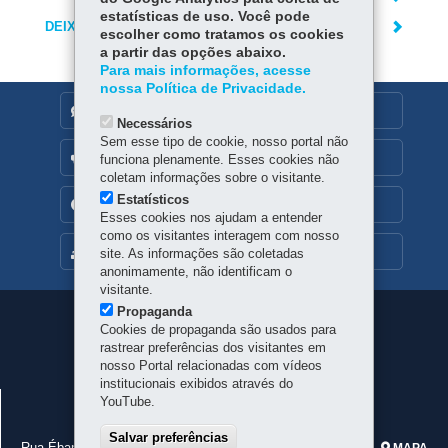
estatísticas de uso. Você pode
DEIXE SUA OPINIÃO
escolher como tratamos os cookies
a partir das opções abaixo.
Para mais informações, acesse
nossa Política de Privacidade.
DENUNCIE CORRUPÇÃO
Necessários
Sem esse tipo de cookie, nosso portal não
OUVIDORIA
funciona plenamente. Esses cookies não
coletam informações sobre o visitante.
Estatísticos
TRANSPARÊNCIA INSTITUCIONAL
Esses cookies nos ajudam a entender
como os visitantes interagem com nosso
MAPA DO SITE
site. As informações são coletadas
anonimamente, não identificam o
visitante.
Propaganda
Navegação
Cookies de propaganda são usados para
rastrear preferências dos visitantes em
principal
nosso Portal relacionadas com vídeos
institucionais exibidos através do
JUNTA COMERCIAL DO PARANÁ
YouTube.
CNPJ:
77.968.170/0001-99
Salvar preferências
Rua Ébano Pereira, 309 - Centro
-
80410-240
-
Curitiba
-
PR