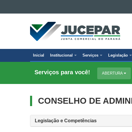
Ir para o conteúdo
Ir para a navegação
JUNTA
Ir para a busca
COMERCIAL
Mapa do site
DO
PARANÁ
Inicial
Institucional
Serviços
Legislação
Navegação
principal
Serviços para você!
ABERTURA
CONSELHO DE ADMIN
Legislação e Competências