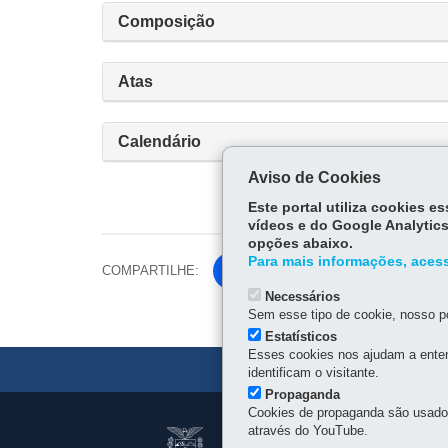
Composição
Atas
Calendário
Aviso de Cookies
Este portal utiliza cookies 
vídeos e do Google Analytics
opções abaixo.
Para mais informações, acess
COMPARTILHE:
Fa
ce
Necessários
Tw
Sem esse tipo de cookie, nosso po
bo
itt
Estatísticos
ok
Esses cookies nos ajudam a enten
er
identificam o visitante.
Propaganda
Cookies de propaganda são usados 
Navegação
através do YouTube.
JUNTA COMERCIA