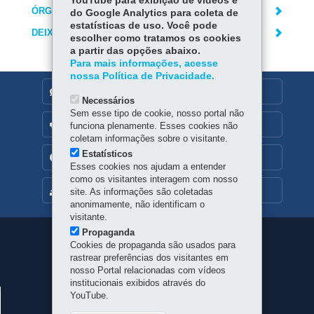
YouTube para exibição de vídeos e
ÓRGÃO RESPONSÁVEL
do Google Analytics para coleta de
estatísticas de uso. Você pode
DEIXE SUA OPINIÃO
escolher como tratamos os cookies
a partir das opções abaixo.
Para mais informações, acesse
nossa Política de Privacidade.
DENUNCIE CORRUPÇÃO
Necessários
Sem esse tipo de cookie, nosso portal não
OUVIDORIA
funciona plenamente. Esses cookies não
coletam informações sobre o visitante.
Estatísticos
TRANSPARÊNCIA INSTITUCIONAL
Esses cookies nos ajudam a entender
como os visitantes interagem com nosso
MAPA DO SITE
site. As informações são coletadas
anonimamente, não identificam o
visitante.
Propaganda
Navegação
Cookies de propaganda são usados para
rastrear preferências dos visitantes em
principal
nosso Portal relacionadas com vídeos
institucionais exibidos através do
JUNTA COMERCIAL DO PARANÁ
YouTube.
CNPJ:
77.968.170/0001-99