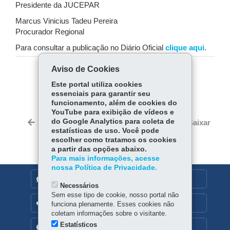
Presidente da JUCEPAR
Marcus Vinicius Tadeu Pereira
Procurador Regional
Para consultar a publicação no Diário Oficial
clique aqui
.
Aviso de Cookies
COMPARTILHE:
Este portal utiliza cookies
essenciais para garantir seu
Fa
W
funcionamento, além de cookies do
ce
ha
YouTube para exibição de vídeos e
Tw
bo
ts
do Google Analytics para coleta de
Voltar
Início
Imprimir
Baixar
itt
estatísticas de uso. Você pode
ok
Ap
er
escolher como tratamos os cookies
p
a partir das opções abaixo.
Para mais informações, acesse
nossa Política de Privacidade.
DENUNCIE CORRUPÇÃO
Necessários
Sem esse tipo de cookie, nosso portal não
OUVIDORIA
funciona plenamente. Esses cookies não
coletam informações sobre o visitante.
Estatísticos
TRANSPARÊNCIA INSTITUCIONAL