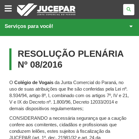
JUNTA
COMERCIAL
DO
PARANÁ
Serviços para você!
RESOLUÇÃO PLENÁRIA
Nº 08/2016
O
Colégio de Vogais
da Junta Comercial do Paraná, no
uso de suas atribuições que lhe são conferidas pela Lei nº.
8.934/94, artigo 8º, I, combinado com os artigos 7º, IV e 21,
V e IX do Decreto nº. 1.800/96, Decreto 12033/2014 e
demais dispositivos regulamentares;
CONSIDERANDO a necessária segurança que a caução
confere aos comitentes, cidadãos e profissionais que
conduzem leilões, estes sujeitos à fiscalização da
JUCEPAR (art. 1º, dec. 21981/32 e art. 24 da