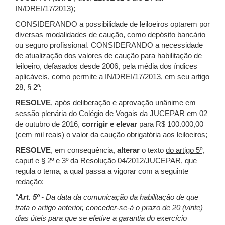
IN/DREI/17/2013);
CONSIDERANDO a possibilidade de leiloeiros optarem por
diversas modalidades de caução, como depósito bancário
ou seguro profissional. CONSIDERANDO a necessidade
de atualização dos valores de caução para habilitação de
leiloeiro, defasados desde 2006, pela média dos índices
aplicáveis, como permite a IN/DREI/17/2013, em seu artigo
28, § 2º;
RESOLVE
, após deliberação e aprovação unânime em
sessão plenária do Colégio de Vogais da JUCEPAR em 02
de outubro de 2016,
corrigir e elevar
para R$ 100.000,00
(cem mil reais) o valor da caução obrigatória aos leiloeiros;
RESOLVE
, em consequência,
alterar
o texto
do artigo 5º,
caput e § 2º e 3º da Resolução 04/2012/JUCEPAR
, que
regula o tema, a qual passa a vigorar com a seguinte
redação:
“
Art. 5º
- Da data da comunicação da habilitação de que
trata o artigo anterior, conceder-se-á o prazo de 20 (vinte)
dias úteis para que se efetive a garantia do exercício