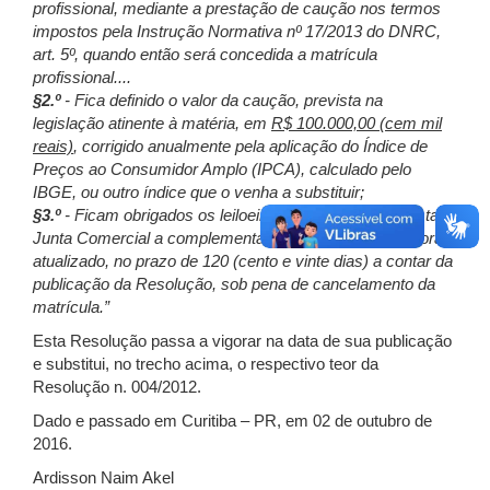
profissional, mediante a prestação de caução nos termos
impostos pela Instrução Normativa nº 17/2013 do DNRC,
art. 5º, quando então será concedida a matrícula
profissional....
§2.º
- Fica definido o valor da caução, prevista na
legislação atinente à matéria, em
R$ 100.000,00 (cem mil
reais)
, corrigido anualmente pela aplicação do Índice de
Preços ao Consumidor Amplo (IPCA), calculado pelo
IBGE, ou outro índice que o venha a substituir;
§3.º
- Ficam obrigados os leiloeiros já matriculados nesta
Junta Comercial a complementarem seu valor, para o ora
atualizado, no prazo de 120 (cento e vinte dias) a contar da
publicação da Resolução, sob pena de cancelamento da
matrícula.”
Esta Resolução passa a vigorar na data de sua publicação
e substitui, no trecho acima, o respectivo teor da
Resolução n. 004/2012.
Dado e passado em Curitiba – PR, em 02 de outubro de
2016.
Ardisson Naim Akel