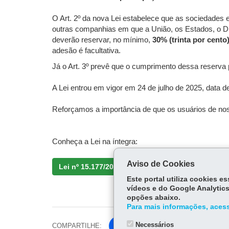
O Art. 2º da nova Lei estabelece que as sociedades
outras companhias em que a União, os Estados, o Dist
deverão reservar, no mínimo,
30% (trinta por cento
adesão é facultativa.
Já o Art. 3º prevê que o cumprimento dessa reserva p
A Lei entrou em vigor em 24 de julho de 2025, data de
Reforçamos a importância de que os usuários de nos
Conheça a Lei na íntegra:
Aviso de Cookies
Lei nº 15.177/2025
Este portal utiliza cookies 
vídeos e do Google Analytics
opções abaixo.
Para mais informações, acess
Necessários
COMPARTILHE:
Fa