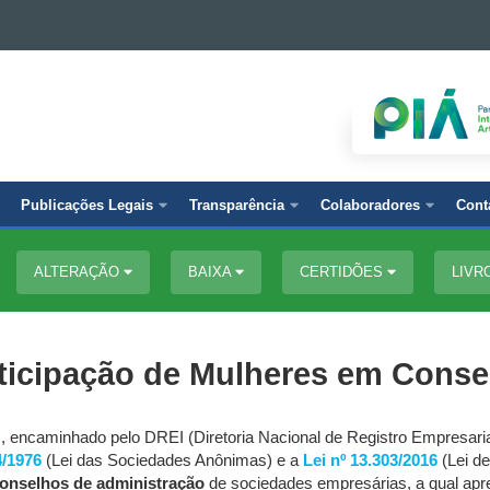
Publicações Legais
Transparência
Colaboradores
Cont
ALTERAÇÃO
BAIXA
CERTIDÕES
LIVR
ticipação de Mulheres em Conse
, encaminhado pelo DREI (Diretoria Nacional de Registro Empresarial
4/1976
(Lei das Sociedades Anônimas) e a
Lei nº 13.303/2016
(Lei de
onselhos de administração
de sociedades empresárias, a qual apre