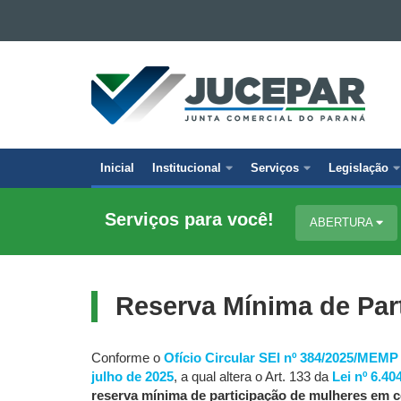
Ir para o conteúdo
Ir para a navegação
JUNTA
Ir para a busca
COMERCIAL
Mapa do site
DO
PARANÁ
Inicial
Institucional
Serviços
Legislação
Navegação
principal
Serviços para você!
ABERTURA
Reserva Mínima de Par
Conforme o
Ofício Circular SEI nº 384/2025/MEMP
julho de 2025
, a qual altera o Art. 133 da
Lei nº 6.40
reserva mínima de participação de
mulheres em c