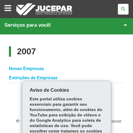
JUNTA
COMERCIAL
DO
PARANÁ
Serviços para você!
2007
Novas Empresas
Extinções de Empresas
Aviso de Cookies
COMPARTILHE:
Este portal utiliza cookies
essenciais para garantir seu
Fa
W
funcionamento, além de cookies do
ce
ha
YouTube para exibição de vídeos e
Tw
bo
ts
do Google Analytics para coleta de
Voltar
Início
Imprimir
Baixar
itt
estatísticas de uso. Você pode
ok
Ap
er
escolher como tratamos os cookies