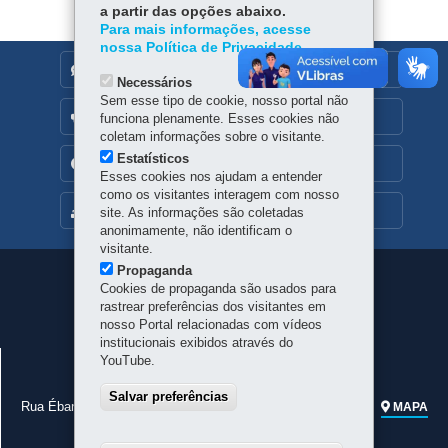
p
a partir das opções abaixo.
Para mais informações, acesse
nossa Política de Privacidade.
DENUNCIE CORRUPÇÃO
Necessários
Sem esse tipo de cookie, nosso portal não
OUVIDORIA
funciona plenamente. Esses cookies não
coletam informações sobre o visitante.
Estatísticos
TRANSPARÊNCIA INSTITUCIONAL
Esses cookies nos ajudam a entender
como os visitantes interagem com nosso
MAPA DO SITE
site. As informações são coletadas
anonimamente, não identificam o
visitante.
Propaganda
Navegação
Cookies de propaganda são usados para
rastrear preferências dos visitantes em
principal
nosso Portal relacionadas com vídeos
institucionais exibidos através do
JUNTA COMERCIAL DO PARANÁ
YouTube.
CNPJ:
77.968.170/0001-99
Salvar preferências
Rua Ébano Pereira, 309 - Centro
-
80410-240
-
Curitiba
-
PR
MAPA
Telefone geral:
41 3310-3410