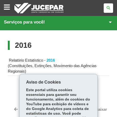
JUNTA
COMERCIAL
DO
PARANÁ
Serviços para você!
2016
Relatório Estatístico -
2016
(Constituições, Extinções, Movimento das Agências
Regionais)
Aviso de Cookies
COMPARTILHE:
Este portal utiliza cookies
essenciais para garantir seu
Fa
W
funcionamento, além de cookies do
ce
ha
YouTube para exibição de vídeos e
Tw
bo
ts
do Google Analytics para coleta de
Voltar
Início
Imprimir
Baixar
itt
estatísticas de uso. Você pode
ok
Ap