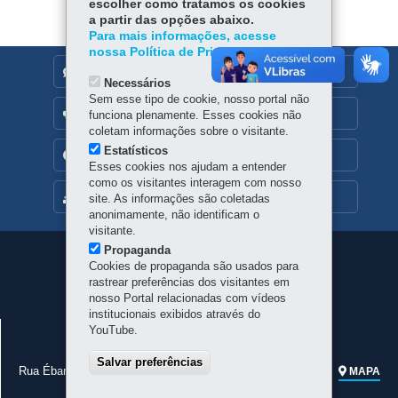
er
escolher como tratamos os cookies
p
a partir das opções abaixo.
Para mais informações, acesse
nossa Política de Privacidade.
DENUNCIE CORRUPÇÃO
Necessários
Sem esse tipo de cookie, nosso portal não
OUVIDORIA
funciona plenamente. Esses cookies não
coletam informações sobre o visitante.
Estatísticos
TRANSPARÊNCIA INSTITUCIONAL
Esses cookies nos ajudam a entender
como os visitantes interagem com nosso
MAPA DO SITE
site. As informações são coletadas
anonimamente, não identificam o
visitante.
Propaganda
Navegação
Cookies de propaganda são usados para
rastrear preferências dos visitantes em
principal
nosso Portal relacionadas com vídeos
institucionais exibidos através do
JUNTA COMERCIAL DO PARANÁ
YouTube.
CNPJ:
77.968.170/0001-99
Salvar preferências
Rua Ébano Pereira, 309 - Centro
-
80410-240
-
Curitiba
-
PR
MAPA
Telefone geral:
41 3310-3410