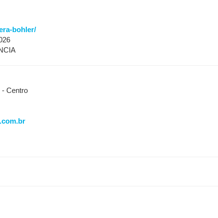
era-bohler/
026
NCIA
- Centro
.com.br