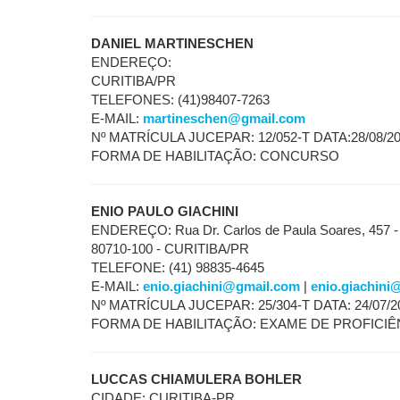
DANIEL MARTINESCHEN
ENDEREÇO:
CURITIBA/PR
TELEFONES: (41)98407-7263
E-MAIL:
martineschen@gmail.com
Nº MATRÍCULA JUCEPAR: 12/052-T DATA:28/08/2
FORMA DE HABILITAÇÃO: CONCURSO
ENIO PAULO GIACHINI
ENDEREÇO: Rua Dr. Carlos de Paula Soares, 457 
80710-100 - CURITIBA/PR
TELEFONE: (41) 98835-4645
E-MAIL:
enio.giachini@gmail.com
|
enio.giachini
Nº MATRÍCULA JUCEPAR: 25/304-T DATA: 24/07/2
FORMA DE HABILITAÇÃO: EXAME DE PROFICIÊ
LUCCAS CHIAMULERA BOHLER
CIDADE: CURITIBA-PR