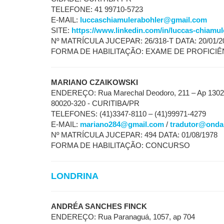
TELEFONE: 41 99710-5723
E-MAIL:
luccaschiamulerabohler@gmail.com
SITE:
https://www.linkedin.com/in/luccas-chiamul
Nº MATRÍCULA JUCEPAR: 26/318-T DATA: 20/01/2
FORMA DE HABILITAÇÃO: EXAME DE PROFICIÊ
MARIANO CZAIKOWSKI
ENDEREÇO: Rua Marechal Deodoro, 211 – Ap 1302 
80020-320 - CURITIBA/PR
TELEFONES: (41)3347-8110 – (41)99971-4279
E-MAIL:
mariano284@gmail.com
/
tradutor@onda
Nº MATRÍCULA JUCEPAR: 494 DATA: 01/08/1978
FORMA DE HABILITAÇÃO: CONCURSO
LONDRINA
ANDRÉA SANCHES FINCK
ENDEREÇO: Rua Paranaguá, 1057, ap 704