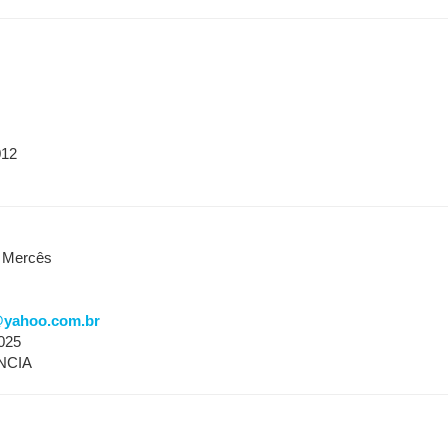
012
- Mercês
@yahoo.com.br
025
NCIA