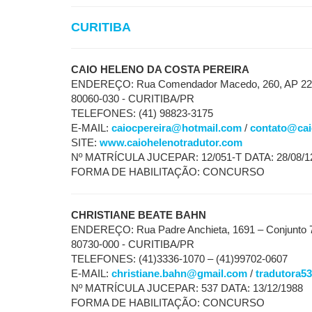
CURITIBA
CAIO HELENO DA COSTA PEREIRA
ENDEREÇO: Rua Comendador Macedo, 260, AP 22 
80060-030 - CURITIBA/PR
TELEFONES: (41) 98823-3175
E-MAIL:
caiocpereira@hotmail.com
/
contato@cai
SITE:
www.caiohelenotradutor.com
Nº MATRÍCULA JUCEPAR: 12/051-T DATA: 28/08/1
FORMA DE HABILITAÇÃO: CONCURSO
CHRISTIANE BEATE BAHN
ENDEREÇO: Rua Padre Anchieta, 1691 – Conjunto 71
80730-000 - CURITIBA/PR
TELEFONES: (41)3336-1070 – (41)99702-0607
E-MAIL:
christiane.bahn@gmail.com
/
tradutora5
Nº MATRÍCULA JUCEPAR: 537 DATA: 13/12/1988
FORMA DE HABILITAÇÃO: CONCURSO