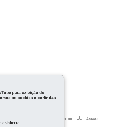
ouTube para exibição de
tamos os cookies a partir das
Voltar
Início
Imprimir
Baixar
o visitante.