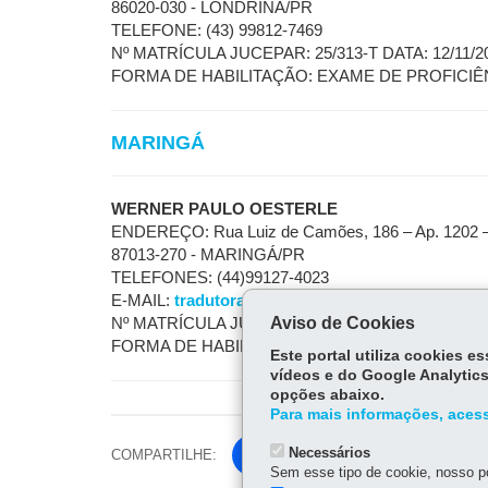
86020-030 - LONDRINA/PR
TELEFONE: (43) 99812-7469
Nº MATRÍCULA JUCEPAR: 25/313-T DATA: 12/11/2
FORMA DE HABILITAÇÃO: EXAME DE PROFICIÊ
MARINGÁ
WERNER PAULO OESTERLE
ENDEREÇO: Rua Luiz de Camões, 186 – Ap. 1202 –
87013-270 - MARINGÁ/PR
TELEFONES: (44)99127-4023
E-MAIL:
tradutoralemao@gmail.com
Aviso de Cookies
Nº MATRÍCULA JUCEPAR: 669 DATA:14/02/2002
FORMA DE HABILITAÇÃO: CONCURSO
Este portal utiliza cookies 
vídeos e do Google Analytics
opções abaixo.
Para mais informações, acess
Necessários
COMPARTILHE:
Fa
Sem esse tipo de cookie, nosso po
ce