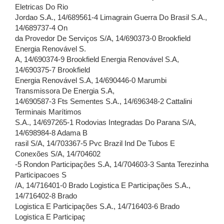
Eletricas Do Rio
Jordao S.A., 14/689561-4 Limagrain Guerra Do Brasil S.A.,
14/689737-4 On
da Provedor De Serviços S/A, 14/690373-0 Brookfield
Energia Renovável S.
A, 14/690374-9 Brookfield Energia Renovável S.A,
14/690375-7 Brookfield
Energia Renovável S.A, 14/690446-0 Marumbi
Transmissora De Energia S.A,
14/690587-3 Fts Sementes S.A., 14/696348-2 Cattalini
Terminais Marítimos
S.A., 14/697265-1 Rodovias Integradas Do Parana S/A,
14/698984-8 Adama B
rasil S/A, 14/703367-5 Pvc Brazil Ind De Tubos E
Conexões S/A, 14/704602
-5 Rondon Participações S.A, 14/704603-3 Santa Terezinha
Participacoes S
/A, 14/716401-0 Brado Logistica E Participações S.A.,
14/716402-8 Brado
Logistica E Participações S.A., 14/716403-6 Brado
Logistica E Participaç