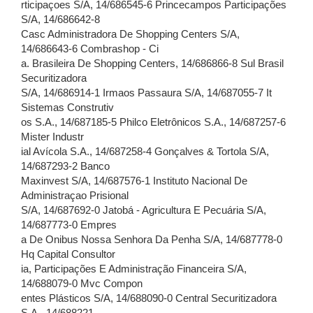
rticipaçoes S/A, 14/686545-6 Princecampos Participações
S/A, 14/686642-8
Casc Administradora De Shopping Centers S/A,
14/686643-6 Combrashop - Ci
a. Brasileira De Shopping Centers, 14/686866-8 Sul Brasil
Securitizadora
S/A, 14/686914-1 Irmaos Passaura S/A, 14/687055-7 It
Sistemas Construtiv
os S.A., 14/687185-5 Philco Eletrônicos S.A., 14/687257-6
Mister Industr
ial Avícola S.A., 14/687258-4 Gonçalves & Tortola S/A,
14/687293-2 Banco
Maxinvest S/A, 14/687576-1 Instituto Nacional De
Administraçao Prisional
S/A, 14/687692-0 Jatobá - Agricultura E Pecuária S/A,
14/687773-0 Empres
a De Onibus Nossa Senhora Da Penha S/A, 14/687778-0
Hq Capital Consultor
ia, Participações E Administração Financeira S/A,
14/688079-0 Mvc Compon
entes Plásticos S/A, 14/688090-0 Central Securitizadora