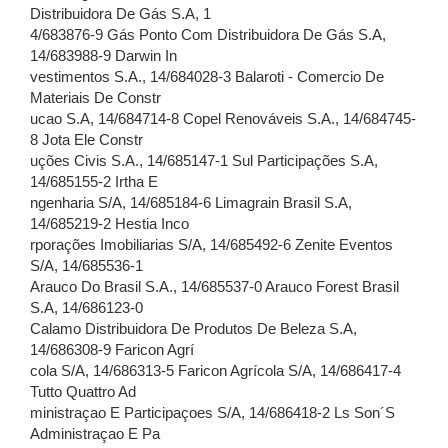
Distribuidora De Gás S.A, 1
4/683876-9 Gás Ponto Com Distribuidora De Gás S.A,
14/683988-9 Darwin In
vestimentos S.A., 14/684028-3 Balaroti - Comercio De
Materiais De Constr
ucao S.A, 14/684714-8 Copel Renováveis S.A., 14/684745-
8 Jota Ele Constr
uções Civis S.A., 14/685147-1 Sul Participações S.A,
14/685155-2 Irtha E
ngenharia S/A, 14/685184-6 Limagrain Brasil S.A,
14/685219-2 Hestia Inco
rporações Imobiliarias S/A, 14/685492-6 Zenite Eventos
S/A, 14/685536-1
Arauco Do Brasil S.A., 14/685537-0 Arauco Forest Brasil
S.A, 14/686123-0
Calamo Distribuidora De Produtos De Beleza S.A,
14/686308-9 Faricon Agrí
cola S/A, 14/686313-5 Faricon Agrícola S/A, 14/686417-4
Tutto Quattro Ad
ministraçao E Participaçoes S/A, 14/686418-2 Ls Son´S
Administraçao E Pa