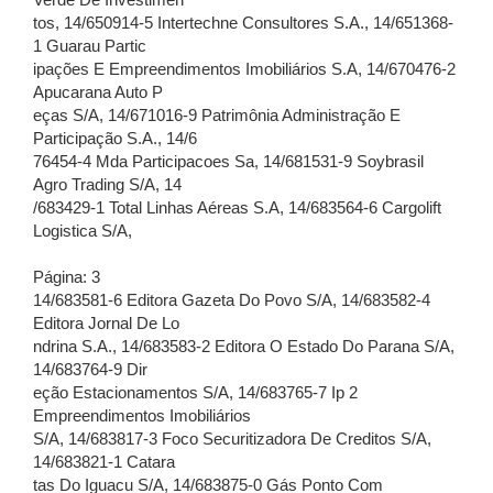
Verde De Investimen
tos, 14/650914-5 Intertechne Consultores S.A., 14/651368-
1 Guarau Partic
ipações E Empreendimentos Imobiliários S.A, 14/670476-2
Apucarana Auto P
eças S/A, 14/671016-9 Patrimônia Administração E
Participação S.A., 14/6
76454-4 Mda Participacoes Sa, 14/681531-9 Soybrasil
Agro Trading S/A, 14
/683429-1 Total Linhas Aéreas S.A, 14/683564-6 Cargolift
Logistica S/A,
Página: 3
14/683581-6 Editora Gazeta Do Povo S/A, 14/683582-4
Editora Jornal De Lo
ndrina S.A., 14/683583-2 Editora O Estado Do Parana S/A,
14/683764-9 Dir
eção Estacionamentos S/A, 14/683765-7 Ip 2
Empreendimentos Imobiliários
S/A, 14/683817-3 Foco Securitizadora De Creditos S/A,
14/683821-1 Catara
tas Do Iguacu S/A, 14/683875-0 Gás Ponto Com