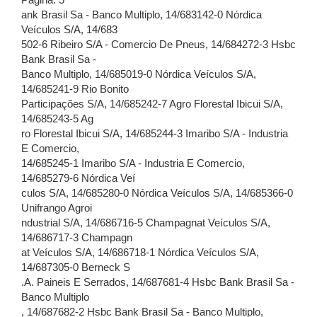
Página: 5
ank Brasil Sa - Banco Multiplo, 14/683142-0 Nórdica
Veículos S/A, 14/683
502-6 Ribeiro S/A - Comercio De Pneus, 14/684272-3 Hsbc
Bank Brasil Sa -
Banco Multiplo, 14/685019-0 Nórdica Veículos S/A,
14/685241-9 Rio Bonito
Participações S/A, 14/685242-7 Agro Florestal Ibicui S/A,
14/685243-5 Ag
ro Florestal Ibicui S/A, 14/685244-3 Imaribo S/A - Industria
E Comercio,
14/685245-1 Imaribo S/A - Industria E Comercio,
14/685279-6 Nórdica Veí
culos S/A, 14/685280-0 Nórdica Veículos S/A, 14/685366-0
Unifrango Agroi
ndustrial S/A, 14/686716-5 Champagnat Veículos S/A,
14/686717-3 Champagn
at Veículos S/A, 14/686718-1 Nórdica Veículos S/A,
14/687305-0 Berneck S
.A. Paineis E Serrados, 14/687681-4 Hsbc Bank Brasil Sa -
Banco Multiplo
, 14/687682-2 Hsbc Bank Brasil Sa - Banco Multiplo,