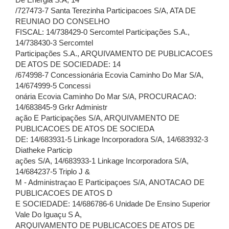
De Energia S.A, 14
/727473-7 Santa Terezinha Participacoes S/A, ATA DE
REUNIAO DO CONSELHO
FISCAL: 14/738429-0 Sercomtel Participações S.A.,
14/738430-3 Sercomtel
Participações S.A., ARQUIVAMENTO DE PUBLICACOES
DE ATOS DE SOCIEDADE: 14
/674998-7 Concessionária Ecovia Caminho Do Mar S/A,
14/674999-5 Concessi
onária Ecovia Caminho Do Mar S/A, PROCURACAO:
14/683845-9 Grkr Administr
ação E Participações S/A, ARQUIVAMENTO DE
PUBLICACOES DE ATOS DE SOCIEDA
DE: 14/683931-5 Linkage Incorporadora S/A, 14/683932-3
Diatheke Particip
ações S/A, 14/683933-1 Linkage Incorporadora S/A,
14/684237-5 Triplo J &
M - Administraçao E Participaçoes S/A, ANOTACAO DE
PUBLICACOES DE ATOS D
E SOCIEDADE: 14/686786-6 Unidade De Ensino Superior
Vale Do Iguaçu S A,
ARQUIVAMENTO DE PUBLICACOES DE ATOS DE