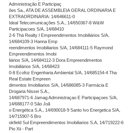
Administração E Participaç
ões Sa., ATA DE ASSEMBLEIA GERAL ORDINARIA E
EXTRAORDINARIA: 14/646611-0
Ideal Telecomunicações S.A., 14/650367-8 W&W
Participacoes S/A, 14/68410
2-6 Thá Realty I Empreendimentos Imobiliários S/A,
14/684109-3 Hanna Emp
reendimentos Imobiliarios S/A, 14/684111-5 Raymond
Empreendimentos Imobi
liários S/A, 14/684112-3 Dora Empreendimentos
Imobiliários S/A, 14/68423
0-8 Ecofoz Engenharia Ambiental S/A, 14/685154-4 Tha
Real Estate Empreen
dimentos Imobiliarios S/A, 14/686085-3 Farmácia E
Drogaria Nissei S.A.,
14/687971-6 Jamag Administraçao E Participaçoes S/A,
14/688177-0 São Joã
o Energética S.A., 14/690018-9 Santo Ivo Energetica S/A,
14/715907-5 Bro
okfield Sul Empreendimentos Imobiliarios S.A, 14/719222-6
Pio Xii - Part