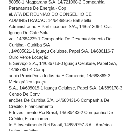
98058-1 Magparana S/A, 14/721068-2 Companhia
Paranaense De Energia - Cop
el, ATA DE REUNIAO DO CONSELHO DE
ADMINISTRACAO: 14/648886-5 Battistella
Administracao E Participacoes S/A., 14/651306-1 Cia.
Iguaçu De Cafe Solu
vel, 14/684239-1 Companhia De Desenvolvimento De
Curitiba - Curitiba S/A
, 14/685021-1 Iguaçu Celulose, Papel S/A, 14/686116-7
Ouro Verde Locação
E Serviço S.A., 14/686719-0 Iguaçu Celulose, Papel S/A,
14/687891-4 Comp
anhia Providência Indústria E Comércio, 14/688869-3
Metalgráfica Iguaçu
S.A., 14/689019-1 Iguaçu Celulose, Papel S/A, 14/689178-3
Centro De Conv
enções De Curitiba S/A, 14/689431-6 Companhia De
Crédito, Financiamento
E Investimento Rci Brasil, 14/689433-2 Companhia De
Crédito, Financiamen
to E Investimento Rci Brasil, 14/689797-8 All- América