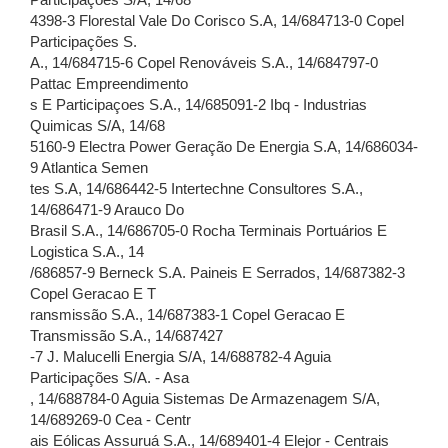
Participações S/A, 14/68
4398-3 Florestal Vale Do Corisco S.A, 14/684713-0 Copel
Participações S.
A., 14/684715-6 Copel Renováveis S.A., 14/684797-0
Pattac Empreendimento
s E Participaçoes S.A., 14/685091-2 Ibq - Industrias
Quimicas S/A, 14/68
5160-9 Electra Power Geração De Energia S.A, 14/686034-
9 Atlantica Semen
tes S.A, 14/686442-5 Intertechne Consultores S.A.,
14/686471-9 Arauco Do
Brasil S.A., 14/686705-0 Rocha Terminais Portuários E
Logistica S.A., 14
/686857-9 Berneck S.A. Paineis E Serrados, 14/687382-3
Copel Geracao E T
ransmissão S.A., 14/687383-1 Copel Geracao E
Transmissão S.A., 14/687427
-7 J. Malucelli Energia S/A, 14/688782-4 Aguia
Participações S/A. - Asa
, 14/688784-0 Aguia Sistemas De Armazenagem S/A,
14/689269-0 Cea - Centr
ais Eólicas Assuruá S.A., 14/689401-4 Elejor - Centrais