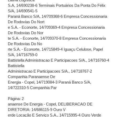
Latina Logística
S.A, 14/690238-6 Terminais Portuários Da Ponta Do Félix
S/A, 14/690541-5
Paraná Banco S/A, 14/709368-6 Empresa Concessionaria
De Rodovias Do Nort
e S.A. - Econorte, 14/709369-4 Empresa Concessionaria
De Rodovias Do Nor
te S.A. - Econorte, 14/709370-8 Empresa Concessionaria
De Rodovias Do No
rte S.A. - Econorte, 14/715849-4 Iguaçu Celulose, Papel
S/A, 14/716759-0
Battistella Administracao E Participacoes S/A., 14/716760-4
Battistella
Administracao E Participacoes S/A., 14/718767-2
Companhia Paranaense De
Energia - Copel, 14/719084-3 Paraná Banco S/A,
14/722310-5 Companhia Par
Página: 2
anaense De Energia - Copel, DELIBERACAO DE
DIRETORIA: 14/686115-9 Ouro V
erde Locação E Serviço S.A., 14/715995-4 Ouro Verde