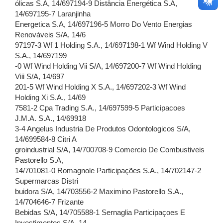
ólicas S.A, 14/697194-9 Distância Energética S.A,
14/697195-7 Laranjinha
Energetica S.A, 14/697196-5 Morro Do Vento Energias
Renováveis S/A, 14/6
97197-3 Wf 1 Holding S.A., 14/697198-1 Wf Wind Holding V
S.A., 14/697199
-0 Wf Wind Holding Vii S/A, 14/697200-7 Wf Wind Holding
Viii S/A, 14/697
201-5 Wf Wind Holding X S.A., 14/697202-3 Wf Wind
Holding Xi S.A., 14/69
7581-2 Cpa Trading S.A., 14/697599-5 Participacoes
J.M.A. S.A., 14/69918
3-4 Angelus Industria De Produtos Odontologicos S/A,
14/699584-8 Citri A
groindustrial S/A, 14/700708-9 Comercio De Combustiveis
Pastorello S.A,
14/701081-0 Romagnole Participações S.A., 14/702147-2
Supermarcas Distri
buidora S/A, 14/703556-2 Maximino Pastorello S.A.,
14/704646-7 Frizante
Bebidas S/A, 14/705588-1 Sernaglia Participaçoes E