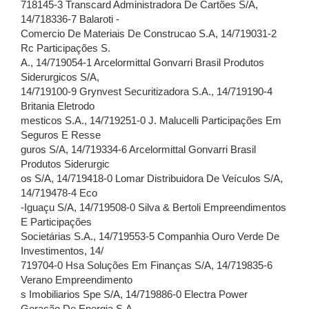
718145-3 Transcard Administradora De Cartões S/A,
14/718336-7 Balaroti -
Comercio De Materiais De Construcao S.A, 14/719031-2
Rc Participações S.
A., 14/719054-1 Arcelormittal Gonvarri Brasil Produtos
Siderurgicos S/A,
14/719100-9 Grynvest Securitizadora S.A., 14/719190-4
Britania Eletrodo
mesticos S.A., 14/719251-0 J. Malucelli Participações Em
Seguros E Resse
guros S/A, 14/719334-6 Arcelormittal Gonvarri Brasil
Produtos Siderurgic
os S/A, 14/719418-0 Lomar Distribuidora De Veículos S/A,
14/719478-4 Eco
-Iguaçu S/A, 14/719508-0 Silva & Bertoli Empreendimentos
E Participações
Societárias S.A., 14/719553-5 Companhia Ouro Verde De
Investimentos, 14/
719704-0 Hsa Soluções Em Finanças S/A, 14/719835-6
Verano Empreendimento
s Imobiliarios Spe S/A, 14/719886-0 Electra Power