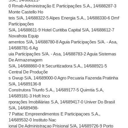
S.A., 14/688221-
0 Rmab Administração E Participações S.A., 14/688287-3
Monte Castello Ho
teis S/A, 14/688322-5 Alpes Energia S.A., 14/688330-6 Dmf
Participações
S/A, 14/688611-9 Hotel Curitiba Capital S/A, 14/688612-7
Novafrota Equip
amentos S/A, 14/688780-8 Aguia Participações S/A. - Asa,
14/688781-6 Ag
uia Participações S/A. - Asa, 14/688783-2 Aguia Sistemas
De Armazenagem
S/A, 14/688860-0 It Securitizadora S.A., 14/688921-5
Central De Produçõe
s Gwup S/A, 14/689000-0 Agro Pecuaria Fazenda Pratinha
S/A, 14/689136-8
Construtora Triunfo S.A., 14/689177-5 Quimtia S.A,
14/689181-3 Hoft Inco
rporações Imobiliárias S.A, 14/689417-0 Univer Do Brasil
S/A, 14/689498-
7 Pattac Empreendimentos E Participaçoes S.A.,
14/689532-0 Instituto Nac
ional De Administraçao Prisional S/A, 14/689726-9 Porto