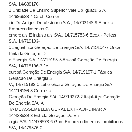
S/A, 14/688176-
1 Unidade De Ensino Superior Vale Do Iguaçu S A,
14/696638-4 Oscfr Comér
cio De Artigos Do Vestuario S.A., 14/702149-9 Emcisa -
Empreendimentos C
omerciais E Industriais S/A., 14/715753-6 Ecox - Pellets
S.A, 14/719193-
9 Jaguatirica Geração De Energia S/A, 14/719194-7 Onça
Pintada Geração D
e Energia S/A, 14/719195-5 Aruanã Geração De Energia
S/A, 14/719196-3 Je
quitibá Geração De Energia S/A, 14/719197-1 Fábrica
Geração De Energia S
/A, 14/719198-0 Lobo-Guará Geração De Energia S/A,
14/719199-8 Cerejeira
Geração De Energia S/A, 14/719272-2 Itajaí-Açu Geração
De Energia S/A, A
TA DE ASSEMBLEIA GERAL EXTRAORDINARIA:
14/438939-8 Estrela Geração De En
ergia S/A, 14/479573-6 Gpm Empreendimentos Imobiliarios
S/A, 14/479576-0