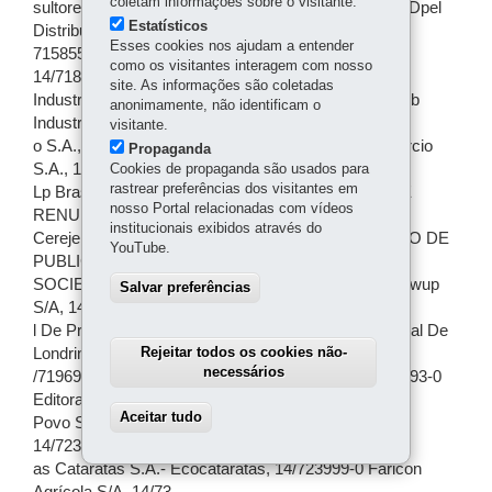
coletam informações sobre o visitante.
sultores S.A., CARTA DE RENUNCIA: 14/715854-0 Dpel
Estatísticos
Distribuição S.A, 14/
Esses cookies nos ajudam a entender
715855-9 Hi - Mix Eletrônicos S/A, PROCURACAO:
como os visitantes interagem com nosso
14/718833-4 Lp Brasil Osb
site. As informações são coletadas
Industria E Comércio S.A., 14/718834-2 Lp Brasil Osb
anonimamente, não identificam o
Industria E Comérci
visitante.
o S.A., 14/718835-0 Lp Brasil Osb Industria E Comércio
Propaganda
S.A., 14/718848-2
Cookies de propaganda são usados para
rastrear preferências dos visitantes em
Lp Brasil Osb Industria E Comércio S.A., CARTA DE
nosso Portal relacionadas com vídeos
RENUNCIA: 14/719240-4
institucionais exibidos através do
Cerejeira Geração De Energia S/A, ARQUIVAMENTO DE
YouTube.
PUBLICACOES DE ATOS DE
SOCIEDADE: 14/719457-1 Central De Produções Gwup
Salvar preferências
S/A, 14/719458-0 Centra
l De Produções Gwup S/A, 14/719691-4 Editora Jornal De
Rejeitar todos os cookies não-
Londrina S.A., 14
necessários
/719692-2 Editora O Estado Do Parana S/A, 14/719693-0
Editora Gazeta Do
Aceitar tudo
Withdraw consent
Povo S/A, 14/720726-6 Qualytpar Participação S.A.,
14/723883-8 Rodovia D
as Cataratas S.A.- Ecocataratas, 14/723999-0 Faricon