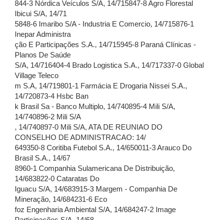
844-3 Nórdica Veículos S/A, 14/715847-8 Agro Florestal
Ibicui S/A, 14/71
5848-6 Imaribo S/A - Industria E Comercio, 14/715876-1
Inepar Administra
ção E Participações S.A., 14/715945-8 Paraná Clínicas -
Planos De Saúde
S/A, 14/716404-4 Brado Logistica S.A., 14/717337-0 Global
Village Teleco
m S.A, 14/719801-1 Farmácia E Drogaria Nissei S.A.,
14/720873-4 Hsbc Ban
k Brasil Sa - Banco Multiplo, 14/740895-4 Mili S/A,
14/740896-2 Mili S/A
, 14/740897-0 Mili S/A, ATA DE REUNIAO DO
CONSELHO DE ADMINISTRACAO: 14/
649350-8 Coritiba Futebol S.A., 14/650011-3 Arauco Do
Brasil S.A., 14/67
8960-1 Companhia Sulamericana De Distribuição,
14/683822-0 Cataratas Do
Iguacu S/A, 14/683915-3 Margem - Companhia De
Mineração, 14/684231-6 Eco
foz Engenharia Ambiental S/A, 14/684247-2 Image