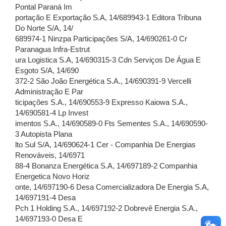
Pontal Paraná Im
portação E Exportação S.A, 14/689943-1 Editora Tribuna
Do Norte S/A, 14/
689974-1 Ninzpa Participações S/A, 14/690261-0 Cr
Paranagua Infra-Estrut
ura Logistica S.A, 14/690315-3 Cdn Serviços De Água E
Esgoto S/A, 14/690
372-2 São João Energética S.A., 14/690391-9 Vercelli
Administração E Par
ticipações S.A., 14/690553-9 Expresso Kaiowa S.A.,
14/690581-4 Lp Invest
imentos S.A., 14/690589-0 Fts Sementes S.A., 14/690590-
3 Autopista Plana
lto Sul S/A, 14/690624-1 Cer - Companhia De Energias
Renováveis, 14/6971
88-4 Bonanza Energética S.A, 14/697189-2 Companhia
Energetica Novo Horiz
onte, 14/697190-6 Desa Comercializadora De Energia S.A,
14/697191-4 Desa
Pch 1 Holding S.A., 14/697192-2 Dobrevê Energia S.A.,
14/697193-0 Desa E