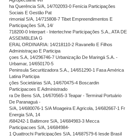
Agropecuária Vel
ha Querência S/A, 14/702093-0 Fenícia Participações
Sociais E Gestão Pat
rimonial S/A, 14/715808-7 Tibet Empreendimentos E
Participações S/A, 14/
718200-0 Interpart - Intertechne Participações S.A., ATA DE
ASSEMBLEIA G
ERAL ORDINARIA: 14/218110-2 Ravanello E Filhos
Administraçao E Participa
çoes S.A, 14/296746-7 Urbanização De Maringá S.A. -
Urbamar, 14/650170-5
Peninsula Securitizadora S.A., 14/651290-1 Fasa América
Latina Participa
ções Societárias S/A, 14/670475-4 Boscardin
Participacoes E Administrado
ra De Bens S/A, 14/670565-3 Teapar - Terminal Portuário
De Paranaguá -
S/A, 14/680076-1 S/A Moageira E Agricola, 14/682667-1 Fr
Energia S/A, 14
/684242-1 Baltimore S/A, 14/684983-3 Mecca
Participacoes S/A, 14/684984-
1 Quattrochi Participações S/A, 14/687579-6 Iesde Brasil