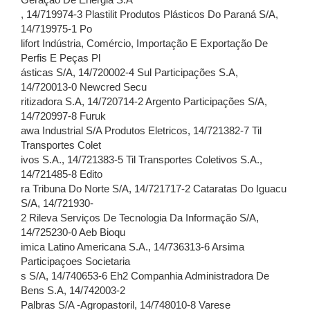
Geração De Energia S.A
, 14/719974-3 Plastilit Produtos Plásticos Do Paraná S/A,
14/719975-1 Po
lifort Indústria, Comércio, Importação E Exportação De
Perfis E Peças Pl
ásticas S/A, 14/720002-4 Sul Participações S.A,
14/720013-0 Newcred Secu
ritizadora S.A, 14/720714-2 Argento Participações S/A,
14/720997-8 Furuk
awa Industrial S/A Produtos Eletricos, 14/721382-7 Til
Transportes Colet
ivos S.A., 14/721383-5 Til Transportes Coletivos S.A.,
14/721485-8 Edito
ra Tribuna Do Norte S/A, 14/721717-2 Cataratas Do Iguacu
S/A, 14/721930-
2 Rileva Serviços De Tecnologia Da Informação S/A,
14/725230-0 Aeb Bioqu
imica Latino Americana S.A., 14/736313-6 Arsima
Participaçoes Societaria
s S/A, 14/740653-6 Eh2 Companhia Administradora De
Bens S.A, 14/742003-2
Palbras S/A -Agropastoril, 14/748010-8 Varese