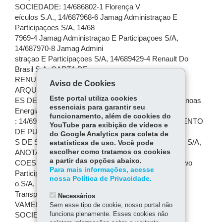
SOCIEDADE: 14/686802-1 Florença V
eículos S.A., 14/687968-6 Jamag Administraçao E
Participaçoes S/A, 14/68
7969-4 Jamag Administraçao E Participaçoes S/A,
14/687970-8 Jamag Admini
straçao E Participaçoes S/A, 14/689429-4 Renault Do
Brasil S.A, CARTA DE
RENUNCIA: 14/690343-9 Prime Participações S/A,
Aviso de Cookies
ARQUIVAMENTO DE PUBLICACO
Este portal utiliza cookies
ES DE ATOS DE SOCIEDADE: 14/690390-0 Rio Canoas
essenciais para garantir seu
Energia S.A., PROCURACAO
funcionamento, além de cookies do
: 14/690481-8 Mvso Participações S/A, ARQUIVAMENTO
YouTube para exibição de vídeos e
DE PUBLICACOES DE ATO
do Google Analytics para coleta de
S DE SOCIEDADE: 14/700912-0 Bisente - Factoring S/A,
estatísticas de uso. Você pode
escolher como tratamos os cookies
ANOTACAO DE PUBLICA
a partir das opções abaixo.
COES DE ATOS DE SOCIEDADE: 14/702092-1 Mtwo
Para mais informações, acesse
Participações E Gerenciament
nossa Política de Privacidade.
o S/A, PROCURACAO: 14/703641-0 Cattani S.A.
Transportes E Turismo, ARQUI
Necessários
VAMENTO DE PUBLICACOES DE ATOS DE
Sem esse tipo de cookie, nosso portal não
funciona plenamente. Esses cookies não
SOCIEDADE: 14/715701-3 Intertechne Con