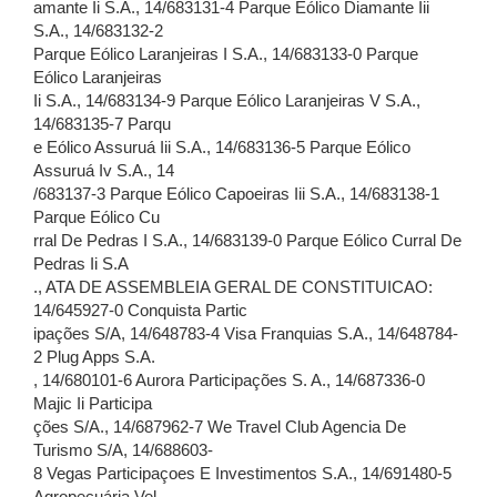
amante Ii S.A., 14/683131-4 Parque Eólico Diamante Iii
S.A., 14/683132-2
Parque Eólico Laranjeiras I S.A., 14/683133-0 Parque
Eólico Laranjeiras
Ii S.A., 14/683134-9 Parque Eólico Laranjeiras V S.A.,
14/683135-7 Parqu
e Eólico Assuruá Iii S.A., 14/683136-5 Parque Eólico
Assuruá Iv S.A., 14
/683137-3 Parque Eólico Capoeiras Iii S.A., 14/683138-1
Parque Eólico Cu
rral De Pedras I S.A., 14/683139-0 Parque Eólico Curral De
Pedras Ii S.A
., ATA DE ASSEMBLEIA GERAL DE CONSTITUICAO:
14/645927-0 Conquista Partic
ipações S/A, 14/648783-4 Visa Franquias S.A., 14/648784-
2 Plug Apps S.A.
, 14/680101-6 Aurora Participações S. A., 14/687336-0
Majic Ii Participa
ções S/A., 14/687962-7 We Travel Club Agencia De
Turismo S/A, 14/688603-
8 Vegas Participaçoes E Investimentos S.A., 14/691480-5