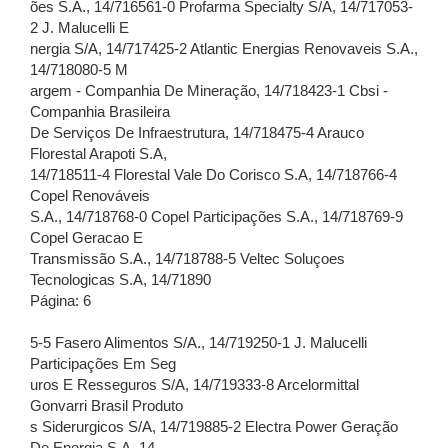
ões S.A., 14/716561-0 Profarma Specialty S/A, 14/717053-
2 J. Malucelli E
nergia S/A, 14/717425-2 Atlantic Energias Renovaveis S.A.,
14/718080-5 M
argem - Companhia De Mineração, 14/718423-1 Cbsi -
Companhia Brasileira
De Serviços De Infraestrutura, 14/718475-4 Arauco
Florestal Arapoti S.A,
14/718511-4 Florestal Vale Do Corisco S.A, 14/718766-4
Copel Renováveis
S.A., 14/718768-0 Copel Participações S.A., 14/718769-9
Copel Geracao E
Transmissão S.A., 14/718788-5 Veltec Soluçoes
Tecnologicas S.A, 14/71890
Página: 6
5-5 Fasero Alimentos S/A., 14/719250-1 J. Malucelli
Participações Em Seg
uros E Resseguros S/A, 14/719333-8 Arcelormittal
Gonvarri Brasil Produto
s Siderurgicos S/A, 14/719885-2 Electra Power Geração