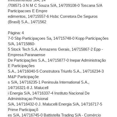
Investimentos S/A, 14
/708571-3 N M C Souza S/A, 14/709108-0 Toscana S/A
Participacoes E Empre
edimentos, 14/715557-6 Hsbc Corretora De Seguros
(Brasil) S.A., 14/71562
Página: 4
7-0 Sbp Participaçoes Sa, 14/715748-0 Kopp Participações
S/A, 14/715860-
5 Stock Tech S.A. Armazens Gerais, 14/715867-2 Epp -
Empresa Paranaense
De Participações S.A., 14/715877-0 Inepar Administração
E Participações
S.A., 14/716040-5 Construtora Triunfo S.A., 14/716234-3
M&P Participaçõe
s S/A, 14/716235-1 Peninsula International S.A.,
14/716321-8 J. Malucell
i Energia S/A, 14/716337-4 Instituto Nacional De
Administraçao Prisional
S/A, 14/716432-0 J. Malucelli Energia S/A, 14/716717-5
Prime Participaçõ
es S/A, 14/716745-0 Battistella Trading S/A - Comércio