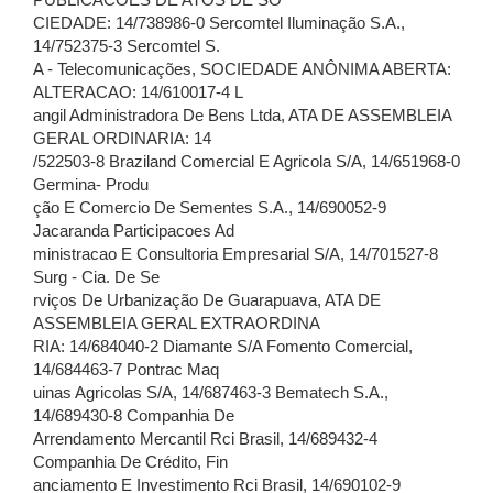
PUBLICACOES DE ATOS DE SO
CIEDADE: 14/738986-0 Sercomtel Iluminação S.A.,
14/752375-3 Sercomtel S.
A - Telecomunicações, SOCIEDADE ANÔNIMA ABERTA:
ALTERACAO: 14/610017-4 L
angil Administradora De Bens Ltda, ATA DE ASSEMBLEIA
GERAL ORDINARIA: 14
/522503-8 Braziland Comercial E Agricola S/A, 14/651968-0
Germina- Produ
ção E Comercio De Sementes S.A., 14/690052-9
Jacaranda Participacoes Ad
ministracao E Consultoria Empresarial S/A, 14/701527-8
Surg - Cia. De Se
rviços De Urbanização De Guarapuava, ATA DE
ASSEMBLEIA GERAL EXTRAORDINA
RIA: 14/684040-2 Diamante S/A Fomento Comercial,
14/684463-7 Pontrac Maq
uinas Agricolas S/A, 14/687463-3 Bematech S.A.,
14/689430-8 Companhia De
Arrendamento Mercantil Rci Brasil, 14/689432-4
Companhia De Crédito, Fin
anciamento E Investimento Rci Brasil, 14/690102-9