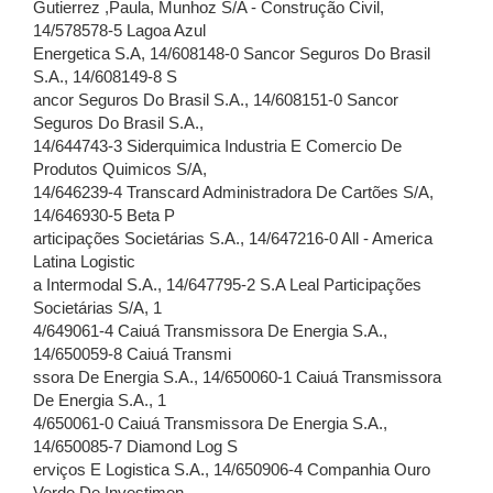
Gutierrez ,Paula, Munhoz S/A - Construção Civil,
14/578578-5 Lagoa Azul
Energetica S.A, 14/608148-0 Sancor Seguros Do Brasil
S.A., 14/608149-8 S
ancor Seguros Do Brasil S.A., 14/608151-0 Sancor
Seguros Do Brasil S.A.,
14/644743-3 Siderquimica Industria E Comercio De
Produtos Quimicos S/A,
14/646239-4 Transcard Administradora De Cartões S/A,
14/646930-5 Beta P
articipações Societárias S.A., 14/647216-0 All - America
Latina Logistic
a Intermodal S.A., 14/647795-2 S.A Leal Participações
Societárias S/A, 1
4/649061-4 Caiuá Transmissora De Energia S.A.,
14/650059-8 Caiuá Transmi
ssora De Energia S.A., 14/650060-1 Caiuá Transmissora
De Energia S.A., 1
4/650061-0 Caiuá Transmissora De Energia S.A.,
14/650085-7 Diamond Log S
erviços E Logistica S.A., 14/650906-4 Companhia Ouro