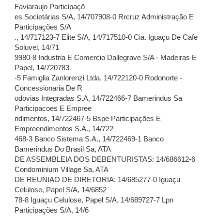
Faviaraujo Participaçõ
es Societárias S/A, 14/707908-0 Rrcruz Administração E
Participações S/A
., 14/717123-7 Elite S/A, 14/717510-0 Cia. Iguaçu De Cafe
Soluvel, 14/71
9980-8 Industria E Comercio Dallegrave S/A - Madeiras E
Papel, 14/720783
-5 Famiglia Zanlorenzi Ltda, 14/722120-0 Rodonorte -
Concessionaria De R
odovias Integradas S.A, 14/722466-7 Bamerindus Sa
Participacoes E Empree
ndimentos, 14/722467-5 Bspe Participações E
Empreendimentos S.A., 14/722
468-3 Banco Sistema S.A., 14/722469-1 Banco
Bamerindus Do Brasil Sa, ATA
DE ASSEMBLEIA DOS DEBENTURISTAS: 14/686612-6
Condominium Village Sa, ATA
DE REUNIAO DE DIRETORIA: 14/685277-0 Iguaçu
Celulose, Papel S/A, 14/6852
78-8 Iguaçu Celulose, Papel S/A, 14/689727-7 Lpn
Participações S/A, 14/6