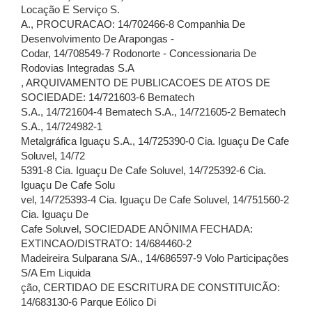
Locação E Serviço S.
A., PROCURACAO: 14/702466-8 Companhia De
Desenvolvimento De Arapongas -
Codar, 14/708549-7 Rodonorte - Concessionaria De
Rodovias Integradas S.A
, ARQUIVAMENTO DE PUBLICACOES DE ATOS DE
SOCIEDADE: 14/721603-6 Bematech
S.A., 14/721604-4 Bematech S.A., 14/721605-2 Bematech
S.A., 14/724982-1
Metalgráfica Iguaçu S.A., 14/725390-0 Cia. Iguaçu De Cafe
Soluvel, 14/72
5391-8 Cia. Iguaçu De Cafe Soluvel, 14/725392-6 Cia.
Iguaçu De Cafe Solu
vel, 14/725393-4 Cia. Iguaçu De Cafe Soluvel, 14/751560-2
Cia. Iguaçu De
Cafe Soluvel, SOCIEDADE ANÔNIMA FECHADA:
EXTINCAO/DISTRATO: 14/684460-2
Madeireira Sulparana S/A., 14/686597-9 Volo Participações
S/A Em Liquida
ção, CERTIDAO DE ESCRITURA DE CONSTITUICÃO:
14/683130-6 Parque Eólico Di