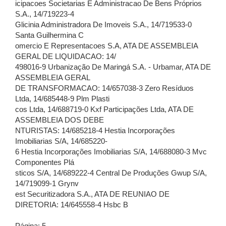
icipacoes Societarias E Administracao De Bens Próprios
S.A., 14/719223-4
Glicinia Administradora De Imoveis S.A., 14/719533-0
Santa Guilhermina C
omercio E Representacoes S.A, ATA DE ASSEMBLEIA
GERAL DE LIQUIDACAO: 14/
498016-9 Urbanização De Maringá S.A. - Urbamar, ATA DE
ASSEMBLEIA GERAL
DE TRANSFORMACAO: 14/657038-3 Zero Resíduos
Ltda, 14/685448-9 Plm Plasti
cos Ltda, 14/688719-0 Kxf Participações Ltda, ATA DE
ASSEMBLEIA DOS DEBE
NTURISTAS: 14/685218-4 Hestia Incorporações
Imobiliarias S/A, 14/685220-
6 Hestia Incorporações Imobiliarias S/A, 14/688080-3 Mvc
Componentes Plá
sticos S/A, 14/689222-4 Central De Produções Gwup S/A,
14/719099-1 Grynv
est Securitizadora S.A., ATA DE REUNIAO DE
DIRETORIA: 14/645558-4 Hsbc B