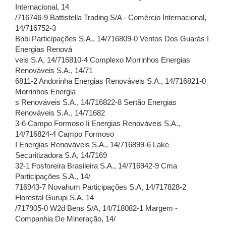
Internacional, 14
/716746-9 Battistella Trading S/A - Comércio Internacional,
14/716752-3
Bnbi Participações S.A., 14/716809-0 Ventos Dos Guarás I
Energias Renová
veis S.A, 14/716810-4 Complexo Morrinhos Energias
Renováveis S.A., 14/71
6811-2 Andorinha Energias Renováveis S.A., 14/716821-0
Morrinhos Energia
s Renováveis S.A., 14/716822-8 Sertão Energias
Renováveis S.A., 14/71682
3-6 Campo Formoso Ii Energias Renováveis S.A.,
14/716824-4 Campo Formoso
I Energias Renováveis S.A., 14/716899-6 Lake
Securitizadora S.A, 14/7169
32-1 Fosforeira Brasileira S.A., 14/716942-9 Cma
Participações S.A., 14/
716943-7 Novahum Participações S.A, 14/717828-2
Florestal Gurupi S.A, 14
/717905-0 W2d Bens S/A, 14/718082-1 Margem -
Companhia De Mineração, 14/