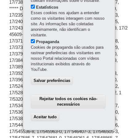
coletam informações sobre o visitante.
Estatísticos
Esses cookies nos ajudam a entender
como os visitantes interagem com nosso
site. As informações são coletadas
anonimamente, não identificam o
visitante.
Propaganda
Cookies de propaganda são usados para
rastrear preferências dos visitantes em
nosso Portal relacionadas com vídeos
institucionais exibidos através do
YouTube.
Salvar preferências
Rejeitar todos os cookies não-
necessários
Aceitar tudo
Withdraw consent