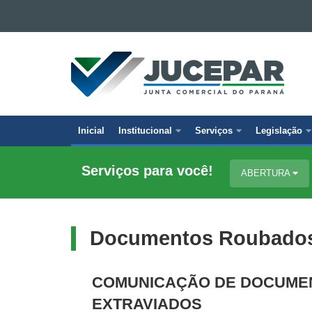
Ir para o conteúdo
Ir para a navegação
JUNTA
Ir para a busca
COMERCIAL
Mapa do site
DO
PARANÁ
Inicial
Institucional
Serviços
Legislação
Navegação
principal
Serviços para você!
ABERTURA
Documentos Roubados,
COMUNICAÇÃO DE DOCUMEN
EXTRAVIADOS