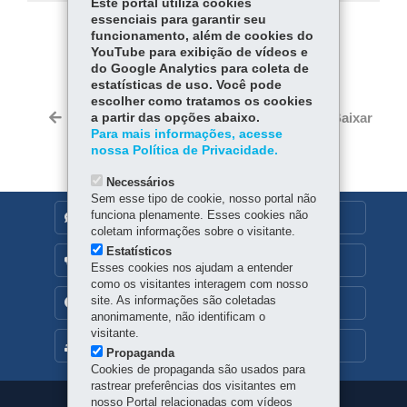
Este portal utiliza cookies
essenciais para garantir seu
funcionamento, além de cookies do
COMPARTILHE:
YouTube para exibição de vídeos e
Fa
W
do Google Analytics para coleta de
estatísticas de uso. Você pode
ce
ha
escolher como tratamos os cookies
Tw
bo
ts
Voltar
Início
Imprimir
Baixar
a partir das opções abaixo.
itt
ok
Ap
Para mais informações, acesse
er
nossa Política de Privacidade.
p
Necessários
Sem esse tipo de cookie, nosso portal não
funciona plenamente. Esses cookies não
DENUNCIE CORRUPÇÃO
coletam informações sobre o visitante.
Estatísticos
OUVIDORIA
Esses cookies nos ajudam a entender
como os visitantes interagem com nosso
site. As informações são coletadas
TRANSPARÊNCIA INSTITUCIONAL
anonimamente, não identificam o
visitante.
MAPA DO SITE
Propaganda
Cookies de propaganda são usados para
rastrear preferências dos visitantes em
nosso Portal relacionadas com vídeos