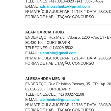
TELEFONES: (41) 3019-4920 - (41) 99975-4667
E-MAIL:
adriano.schaitza@gmail.com
Nº MATRÍCULA JUCEPAR: 12/163-T DATA: 28/08/1
FORMA DE HABILITAÇÃO: CONCURSO
ALAN GARCIA TROIB
ENDEREÇO: Rua Martim Afonso, 1200 – Ap. 14 - Big
80.430-100 - CURITIBA/PR
TELEFONES: (41)3029-5502
E-MAIL:
alantroib@gmail.com
Nº MATRÍCULA JUCEPAR: 12/164-T DATA: 28/08/2
FORMA DE HABILITAÇÃO: CONCURSO
ALESSANDRA MENINI
ENDEREÇO: Rua Felisbino Passos, 351 TR1 Ap. 205
82.620-230 - CURITIBA/PR
TELEFONES/CEL: (41) 99927-2108
E-MAIL:
ale.menini@gmail.com
Nº MATRÍCULA JUCEPAR: 12/166-T DATA: 28/08/2
FORMA DE HABILITAÇÃO: CONCURSO