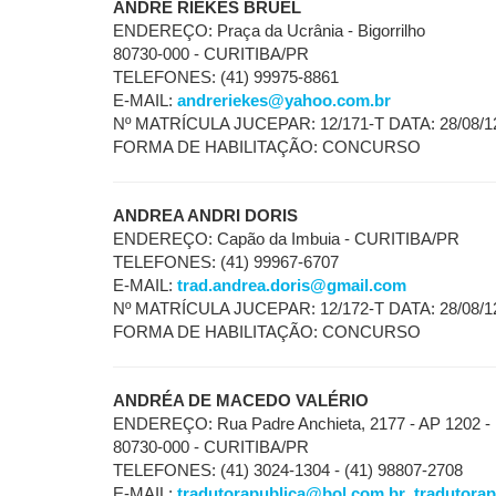
ANDRÉ RIEKES BRUEL
ENDEREÇO: Praça da Ucrânia - Bigorrilho
80730-000 - CURITIBA/PR
TELEFONES: (41) 99975-8861
E-MAIL:
andreriekes@yahoo.com.br
Nº MATRÍCULA JUCEPAR: 12/171-T DATA: 28/08/1
FORMA DE HABILITAÇÃO: CONCURSO
ANDREA ANDRI DORIS
ENDEREÇO: Capão da Imbuia - CURITIBA/PR
TELEFONES: (41) 99967-6707
E-MAIL:
trad.andrea.doris@gmail.com
Nº MATRÍCULA JUCEPAR: 12/172-T DATA: 28/08/1
FORMA DE HABILITAÇÃO: CONCURSO
ANDRÉA DE MACEDO VALÉRIO
ENDEREÇO: Rua Padre Anchieta, 2177 - AP 1202 - B
80730-000 - CURITIBA/PR
TELEFONES: (41) 3024-1304 - (41) 98807-2708
E-MAIL:
tradutorapublica@bol.com.br
,
tradutora