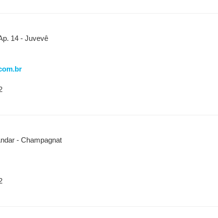
p. 14 - Juvevê
com.br
2
Andar - Champagnat
2