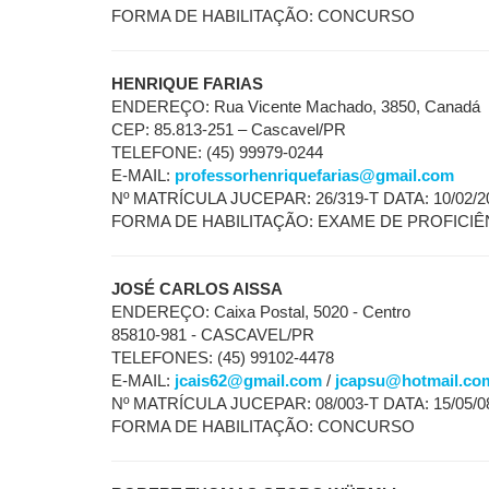
FORMA DE HABILITAÇÃO: CONCURSO
HENRIQUE FARIAS
ENDEREÇO: Rua Vicente Machado, 3850, Canadá
CEP: 85.813-251 – Cascavel/PR
TELEFONE: (45) 99979-0244
E-MAIL:
professorhenriquefarias@gmail.com
Nº MATRÍCULA JUCEPAR: 26/319-T DATA: 10/02/2
FORMA DE HABILITAÇÃO: EXAME DE PROFICIÊ
JOSÉ CARLOS AISSA
ENDEREÇO: Caixa Postal, 5020 - Centro
85810-981 - CASCAVEL/PR
TELEFONES: (45) 99102-4478
E-MAIL:
jcais62@gmail.com
/
jcapsu@hotmail.co
Nº MATRÍCULA JUCEPAR: 08/003-T DATA: 15/05/0
FORMA DE HABILITAÇÃO: CONCURSO