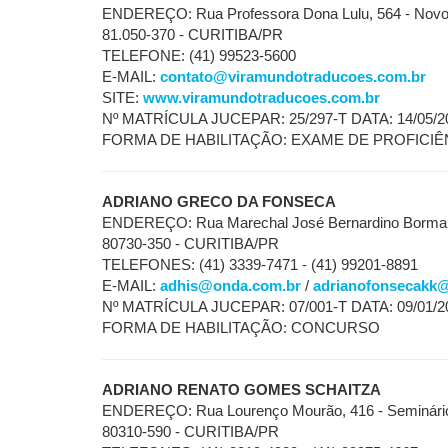
ENDEREÇO: Rua Professora Dona Lulu, 564 - Nov
81.050-370 - CURITIBA/PR
TELEFONE: (41) 99523-5600
E-MAIL:
contato@viramundotraducoes.com.br
SITE:
www.viramundotraducoes.com.br
Nº MATRÍCULA JUCEPAR: 25/297-T DATA: 14/05/2
FORMA DE HABILITAÇÃO: EXAME DE PROFICIÊ
ADRIANO GRECO DA FONSECA
ENDEREÇO: Rua Marechal José Bernardino Bormann,
80730-350 - CURITIBA/PR
TELEFONES: (41) 3339-7471 - (41) 99201-8891
E-MAIL:
adhis@onda.com.br
/
adrianofonsecakk
Nº MATRÍCULA JUCEPAR: 07/001-T DATA: 09/01/2
FORMA DE HABILITAÇÃO: CONCURSO
ADRIANO RENATO GOMES SCHAITZA
ENDEREÇO: Rua Lourenço Mourão, 416 - Seminári
80310-590 - CURITIBA/PR