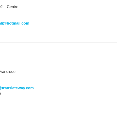
2 – Centro
li@hotmail.com
2
rancisco
translateway.com
2