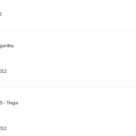
2
orrilho
012
 - Tingui
012