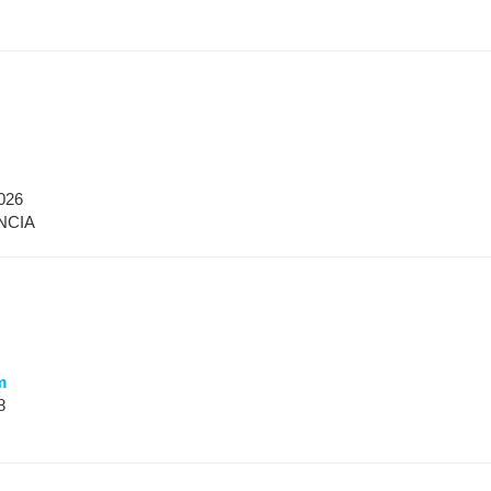
026
NCIA
m
8