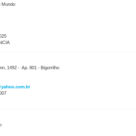
o Mundo
025
NCIA
 1492 - Ap. 801 - Bigorrilho
@yahoo.com.br
007
o