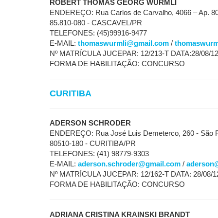
ROBERT THOMAS GEORG WÜRMLI
ENDEREÇO: Rua Carlos de Carvalho, 4066 – Ap. 80
85.810-080 - CASCAVEL/PR
TELEFONES: (45)99916-9477
E-MAIL:
thomaswurmli@gmail.com
/
thomaswurm
Nº MATRÍCULA JUCEPAR: 12/213-T DATA:28/08/1
FORMA DE HABILITAÇÃO: CONCURSO
CURITIBA
ADERSON SCHRODER
ENDEREÇO: Rua José Luis Demeterco, 260 - São F
80510-180 - CURITIBA/PR
TELEFONES: (41) 98779-9303
E-MAIL:
aderson.schroder@gmail.com
/
aderson@
Nº MATRÍCULA JUCEPAR: 12/162-T DATA: 28/08/1
FORMA DE HABILITAÇÃO: CONCURSO
ADRIANA CRISTINA KRAINSKI BRANDT