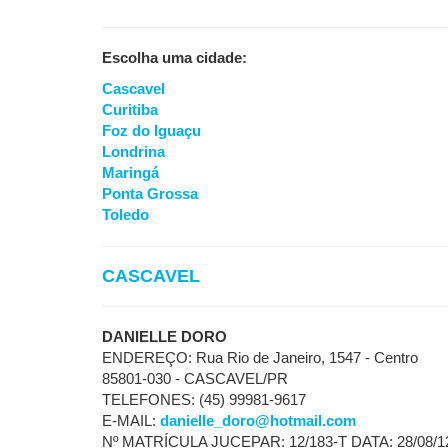
Escolha uma cidade:
Cascavel
Curitiba
Foz do Iguaçu
Londrina
Maringá
Ponta Grossa
Toledo
CASCAVEL
DANIELLE DORO
ENDEREÇO: Rua Rio de Janeiro, 1547 - Centro
85801-030 - CASCAVEL/PR
TELEFONES: (45) 99981-9617
E-MAIL:
danielle_doro@hotmail.com
Nº MATRÍCULA JUCEPAR: 12/183-T DATA: 28/08/1