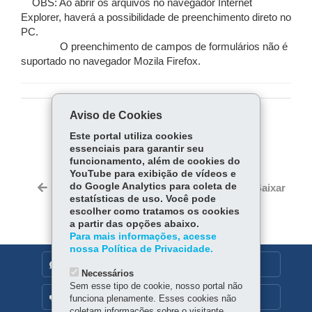
OBS: Ao abrir os arquivos no navegador Internet
Explorer, haverá a possibilidade de preenchimento direto no
PC.
O preenchimento de campos de formulários não é
suportado no navegador Mozila Firefox.
Aviso de Cookies
COMPARTILHE:
Este portal utiliza cookies
essenciais para garantir seu
Fa
W
funcionamento, além de cookies do
ce
ha
YouTube para exibição de vídeos e
Tw
bo
ts
do Google Analytics para coleta de
Voltar
Início
Imprimir
Baixar
itt
estatísticas de uso. Você pode
ok
Ap
er
escolher como tratamos os cookies
p
a partir das opções abaixo.
Para mais informações, acesse
nossa Política de Privacidade.
DENUNCIE CORRUPÇÃO
Necessários
Sem esse tipo de cookie, nosso portal não
OUVIDORIA
funciona plenamente. Esses cookies não
coletam informações sobre o visitante.