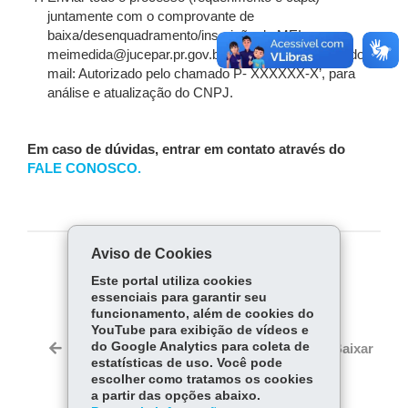
juntamente com o comprovante de
baixa/desenquadramento/inscrição do MEI para
meimedida@jucepar.pr.gov.br. Colocar no assunto do e-
mail: Autorizado pelo chamado P- XXXXXX-X’, para
análise e atualização do CNPJ.
Em caso de dúvidas, entrar em contato através do
FALE CONOSCO.
Aviso de Cookies
COMPARTILHE:
Este portal utiliza cookies
essenciais para garantir seu
Fa
W
funcionamento, além de cookies do
ce
ha
YouTube para exibição de vídeos e
Tw
bo
ts
do Google Analytics para coleta de
Voltar
Início
Imprimir
Baixar
itt
estatísticas de uso. Você pode
ok
Ap
er
escolher como tratamos os cookies
p
a partir das opções abaixo.