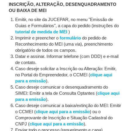
INSCRIÇÃO, ALTERAÇÃO, DESENQUADRAMENTO
OU BAIXA DE MEI
Emitir, no site da JUCEPAR, no menu "Emissão de
Guias e Formulários", a capa do pedido (instruções do
tutorial de medida de MEI
)
Imprimir e preencher o
formulário
do pedido de
Reconhecimento do MEI (uma via), preenchimento
obrigatório de todos os campos.
Datar e assinar. Informar telefone (com DDD) e e-mail
de contato.
Caso deseje solicitar a Inscrição ou Alteração: Emitir,
no Portal do Empreendedor, o CCMEI (
clique aqui
para a emissão
).
Caso deseje comunicar o desenquadramento do
SIMEI: Emitir a tela de Consulta Optantes (
clique aqui
para a emissão
).
Caso deseje comunicar a baixa/extinção do MEI: Emitir
o CCMEI (
clique aqui para a emissão
) ou o
Comprovante de Inscrição e Situação Cadastral do
CNPJ (
clique aqui para a emissão
).
Enviar todo o processo (requerimento e capa)