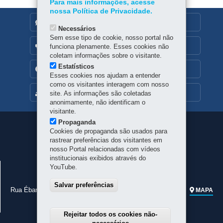
Para mais informações, acesse
nossa Política de Privacidade.
DENUNCIE CORRUPÇÃO
Necessários
Sem esse tipo de cookie, nosso portal não
OUVIDORIA
funciona plenamente. Esses cookies não
coletam informações sobre o visitante.
Estatísticos
TRANSPARÊNCIA INSTITUCIONAL
Esses cookies nos ajudam a entender
como os visitantes interagem com nosso
MAPA DO SITE
site. As informações são coletadas
anonimamente, não identificam o
visitante.
Propaganda
Navegação
Cookies de propaganda são usados para
rastrear preferências dos visitantes em
principal
nosso Portal relacionadas com vídeos
institucionais exibidos através do
JUNTA COMERCIAL DO PARANÁ
YouTube.
CNPJ:
77.968.170/0001-99
Salvar preferências
Rua Ébano Pereira, 309 - Centro
-
80410-240
-
Curitiba
-
PR
MAPA
Telefone geral:
41 3310-3410
Rejeitar todos os cookies não-