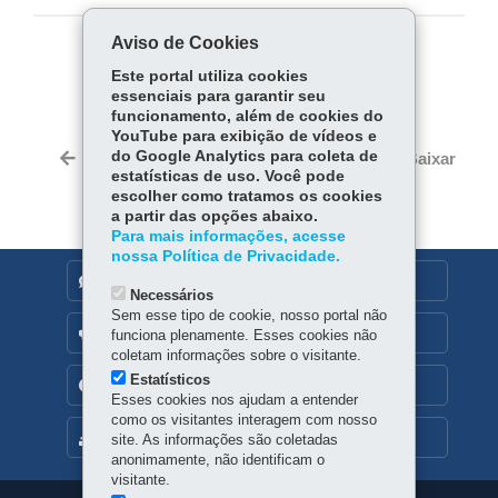
Aviso de Cookies
COMPARTILHE:
Este portal utiliza cookies
essenciais para garantir seu
Fa
W
funcionamento, além de cookies do
ce
ha
YouTube para exibição de vídeos e
Tw
bo
ts
do Google Analytics para coleta de
Voltar
Início
Imprimir
Baixar
itt
estatísticas de uso. Você pode
ok
Ap
er
escolher como tratamos os cookies
p
a partir das opções abaixo.
Para mais informações, acesse
nossa Política de Privacidade.
DENUNCIE CORRUPÇÃO
Necessários
Sem esse tipo de cookie, nosso portal não
OUVIDORIA
funciona plenamente. Esses cookies não
coletam informações sobre o visitante.
Estatísticos
TRANSPARÊNCIA INSTITUCIONAL
Esses cookies nos ajudam a entender
como os visitantes interagem com nosso
MAPA DO SITE
site. As informações são coletadas
anonimamente, não identificam o
visitante.