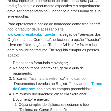
Nessa hipótese, a nomeação do profissional será para a
tradução daquele documento específico e o requerimento
deve ser apresentado na Jucepar pelo profissional de sua
livre escolha.
Para apresentar o pedido de nomeação como tradutor
ad
hoc
, o tradutor deve acessar o site
www.empresafacil.pr.gov.br
, na seção de “Serviços dos
Órgãos – Junta Comercial”, selecionar a opção “Tradutor”,
clicar em “Nomeação de Tradutor Ad Hoc” e fazer o login
com o gov.br do tradutor. Em seguida cumprir os passos
abaixo:
Preencher o formulário e avançar;
Na opção, “consultar taxas”, gerar a guia de
pagamento;
Clicar em “assinatura eletrônica” e no campo
“Documentos Levados ao Registro”, enviar este
Termo
de Compromisso
com os campos preenchidos;
Em “outros documentos” clicar em “Adicionar
Documento” e anexar:
Cópia simples do diploma (selecionar o tipo
“Diploma de Curso Superior”);