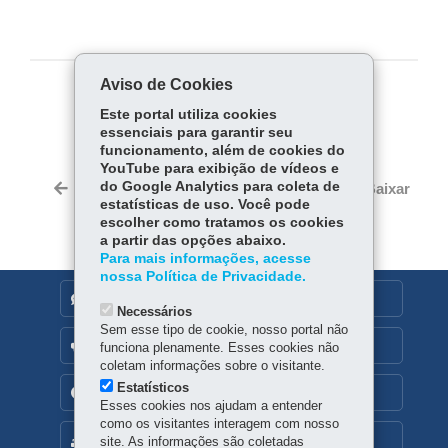
Aviso de Cookies
COMPARTILHE:
Este portal utiliza cookies
essenciais para garantir seu
Fa
W
funcionamento, além de cookies do
ce
ha
YouTube para exibição de vídeos e
Tw
bo
ts
do Google Analytics para coleta de
Voltar
Início
Imprimir
Baixar
itt
estatísticas de uso. Você pode
ok
Ap
er
escolher como tratamos os cookies
p
a partir das opções abaixo.
Para mais informações, acesse
nossa Política de Privacidade.
DENUNCIE CORRUPÇÃO
Necessários
Sem esse tipo de cookie, nosso portal não
OUVIDORIA
funciona plenamente. Esses cookies não
coletam informações sobre o visitante.
Estatísticos
TRANSPARÊNCIA INSTITUCIONAL
Esses cookies nos ajudam a entender
como os visitantes interagem com nosso
MAPA DO SITE
site. As informações são coletadas