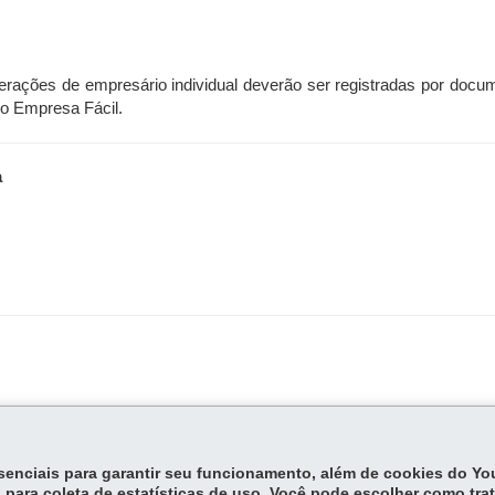
rações de empresário individual deverão ser registradas por docum
no Empresa Fácil.
a
essenciais para garantir seu funcionamento, além de cookies do Y
 para coleta de estatísticas de uso. Você pode escolher como tra