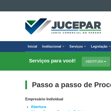
Ir para o conteúdo
Ir para a navegação
JUNTA
Ir para a busca
COMERCIAL
Mapa do site
DO
PARANÁ
Inicial
Institucional
Serviços
Legislação
Navegação
principal
Serviços para você!
ABERTURA
Passo a passo de Proc
Empresário Individual
Abertura