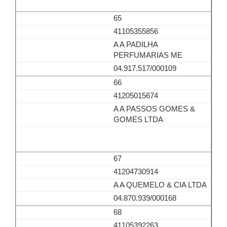
65
41105355856
A A PADILHA
PERFUMARIAS ME
04.917.517/000109
66
41205015674
A A PASSOS GOMES &
GOMES LTDA
67
41204730914
A A QUEMELO & CIA LTDA
04.870.939/000168
68
41105392263