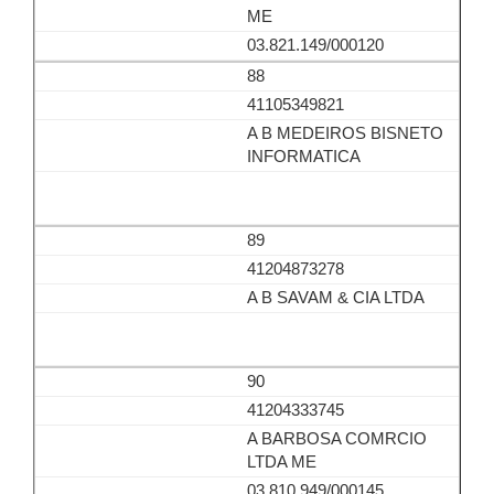
ME
03.821.149/000120
88
41105349821
A B MEDEIROS BISNETO
INFORMATICA
89
41204873278
A B SAVAM & CIA LTDA
90
41204333745
A BARBOSA COMRCIO
LTDA ME
03.810.949/000145