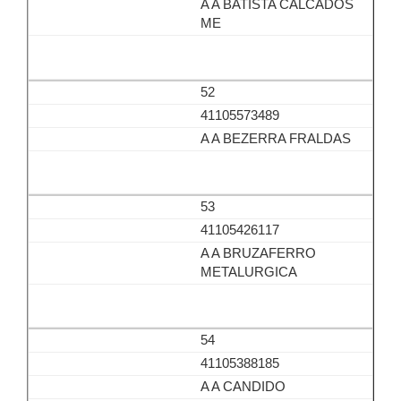
A A BATISTA CALCADOS
ME
52
41105573489
A A BEZERRA FRALDAS
53
41105426117
A A BRUZAFERRO
METALURGICA
54
41105388185
A A CANDIDO