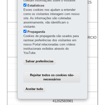
coletam informações sobre o visitante.
A BERSANI CONFECES
Estatísticos
ME
Esses cookies nos ajudam a entender
como os visitantes interagem com nosso
site. As informações são coletadas
anonimamente, não identificam o
95
visitante.
41205137346
Propaganda
Cookies de propaganda são usados para
A BERTOLINO COMERCIO
rastrear preferências dos visitantes em
DE ANTENAS LTDA
nosso Portal relacionadas com vídeos
institucionais exibidos através do
YouTube.
96
Salvar preferências
41202234651
A BEZERRA
Rejeitar todos os cookies não-
REPRESENTACOES
necessários
COMERCIAIS LTDA
81.656.167/000107
Aceitar tudo
Withdraw consent
97
41202583981