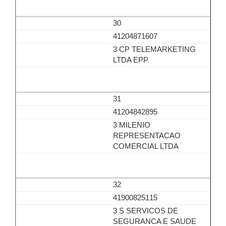
30
41204871607
3 CP TELEMARKETING
LTDA EPP
31
41204842895
3 MILENIO
REPRESENTACAO
COMERCIAL LTDA
32
41900825115
3 S SERVICOS DE
SEGURANCA E SAUDE