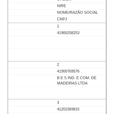
NIRE
NOME/RAZÃO SOCIAL
CNPJ
1
41900258253
2
41900769576
B E S IND. E COM. DE
MADEIRAS LTDA
3
41202369815