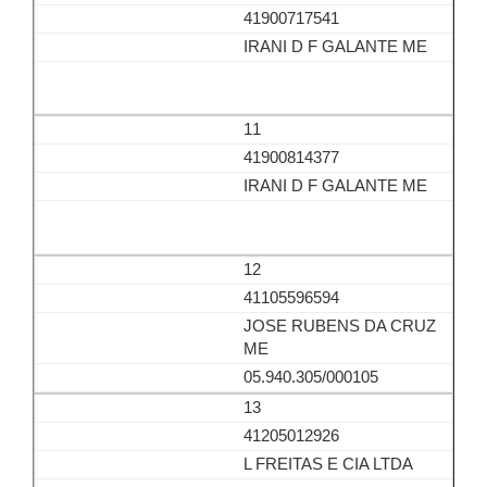
41900717541
IRANI D F GALANTE ME
11
41900814377
IRANI D F GALANTE ME
12
41105596594
JOSE RUBENS DA CRUZ
ME
05.940.305/000105
13
41205012926
L FREITAS E CIA LTDA