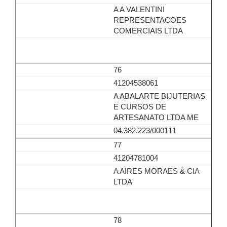
A A VALENTINI
REPRESENTACOES
COMERCIAIS LTDA
76
41204538061
A ABALARTE BIJUTERIAS
E CURSOS DE
ARTESANATO LTDA ME
04.382.223/000111
77
41204781004
A AIRES MORAES & CIA
LTDA
78