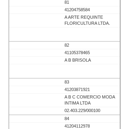
81
41204758584
A ARTE REQUINTE
FLORICULTURA LTDA.
82
41105378465
A B BRISOLA
83
41203871921
A B C COMERCIO MODA
INTIMA LTDA
02.403.229/000100
84
41204112978