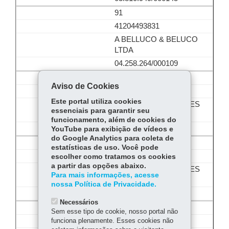
91
41204493831
A BELLUCO & BELUCO
LTDA
04.258.264/000109
92
Aviso de Cookies
41105372696
Este portal utiliza cookies
A BERSANI CONFECES
essenciais para garantir seu
ME
funcionamento, além de cookies do
04.972.803/000169
YouTube para exibição de vídeos e
do Google Analytics para coleta de
93
estatísticas de uso. Você pode
41900773018
escolher como tratamos os cookies
a partir das opções abaixo.
A BERSANI CONFECES
Para mais informações, acesse
ME
nossa Política de Privacidade.
04.972.803/000240
Necessários
94
Sem esse tipo de cookie, nosso portal não
funciona plenamente. Esses cookies não
41900776262