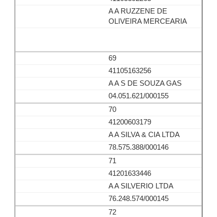
A A RUZZENE DE
OLIVEIRA MERCEARIA
69
41105163256
A A S DE SOUZA GAS
04.051.621/000155
70
41200603179
A A SILVA & CIA LTDA
78.575.388/000146
71
41201633446
A A SILVERIO LTDA
76.248.574/000145
72