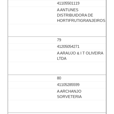
41105501119
A ANTUNES
DISTRIBUIDORA DE
HORTIFRUTIGRANJEIROS
79
41205054271
A ARAUJO & I T OLIVEIRA
LTDA
80
41105285599
A ARCHANJO
SORVETERIA