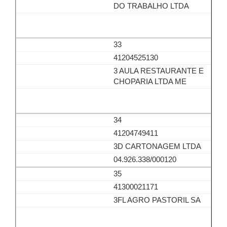
DO TRABALHO LTDA
33
41204525130
3 AULA RESTAURANTE E
CHOPARIA LTDA ME
34
41204749411
3D CARTONAGEM LTDA
04.926.338/000120
35
41300021171
3FL AGRO PASTORIL SA