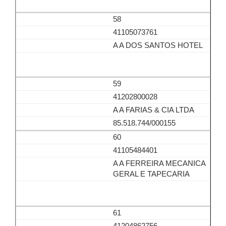
58
41105073761
A A DOS SANTOS HOTEL
59
41202800028
A A FARIAS & CIA LTDA
85.518.744/000155
60
41105484401
A A FERREIRA MECANICA
GERAL E TAPECARIA
61
41204862756