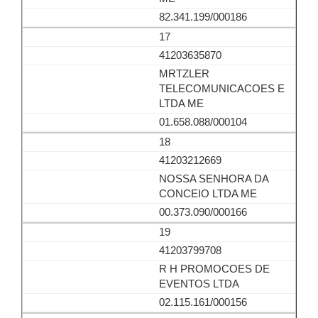
82.341.199/000186
17
41203635870
MRTZLER
TELECOMUNICACOES E
LTDA ME
01.658.088/000104
18
41203212669
NOSSA SENHORA DA
CONCEIO LTDA ME
00.373.090/000166
19
41203799708
R H PROMOCOES DE
EVENTOS LTDA
02.115.161/000156