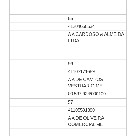
55
41204668534
A A CARDOSO & ALMEIDA
LTDA
56
41103171669
A A DE CAMPOS
VESTUARIO ME
80.587.934/000100
57
41105591380
A A DE OLIVEIRA
COMERCIAL ME