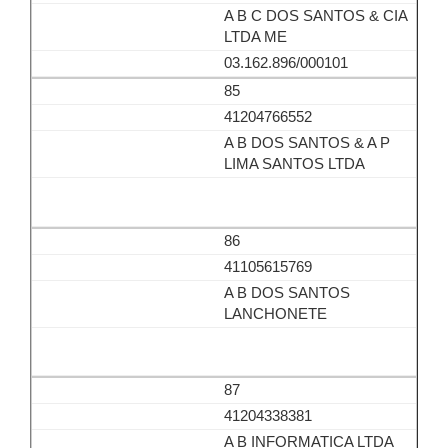
A B C DOS SANTOS & CIA
LTDA ME
03.162.896/000101
85
41204766552
A B DOS SANTOS & A P
LIMA SANTOS LTDA
86
41105615769
A B DOS SANTOS
LANCHONETE
87
41204338381
A B INFORMATICA LTDA