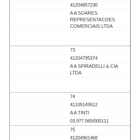
41204857230
A A SOARES
REPRESENTACOES
COMERCIAIS LTDA
73
41204795374
A A SPIRADELLI & CIA
LTDA
74
41105149512
A A TINTI
03.977.565/000111
75
41204901468