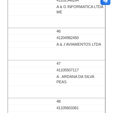
41202548264
A & G INFORMATICA LTDA
ME
46
41204982450
A & J AVIAMENTOS LTDA
47
41105507117
A . ARDANA DA SILVA
PEAS
48
41105603361