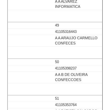
A A ALVAREZ
INFORMATICA
49
41105316443
A A ARAUJO CARMELLO
CONFECES
50
41105398237
A A B DE OLIVEIRA
CONFECCOES
51
41105353764