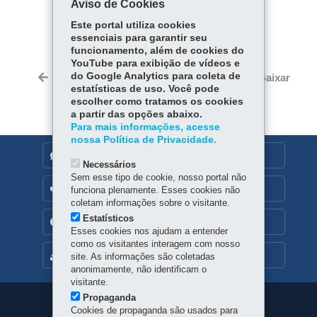
Aviso de Cookies
COMPARTILHE:
Este portal utiliza cookies
essenciais para garantir seu
Fa
W
funcionamento, além de cookies do
ce
ha
YouTube para exibição de vídeos e
Tw
bo
ts
do Google Analytics para coleta de
Voltar
Início
Imprimir
Baixar
itt
estatísticas de uso. Você pode
ok
Ap
er
escolher como tratamos os cookies
p
a partir das opções abaixo.
Para mais informações, acesse
nossa Política de Privacidade.
DENUNCIE CORRUPÇÃO
Necessários
Sem esse tipo de cookie, nosso portal não
OUVIDORIA
funciona plenamente. Esses cookies não
coletam informações sobre o visitante.
Estatísticos
TRANSPARÊNCIA INSTITUCIONAL
Esses cookies nos ajudam a entender
como os visitantes interagem com nosso
MAPA DO SITE
site. As informações são coletadas
anonimamente, não identificam o
visitante.
Propaganda
Navegação
Cookies de propaganda são usados para