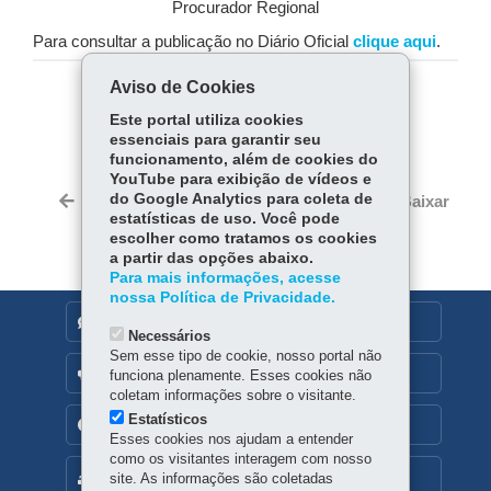
Procurador Regional
Para consultar a publicação no Diário Oficial
clique aqui
.
Aviso de Cookies
COMPARTILHE:
Este portal utiliza cookies
essenciais para garantir seu
Fa
W
funcionamento, além de cookies do
ce
ha
YouTube para exibição de vídeos e
Tw
bo
ts
do Google Analytics para coleta de
Voltar
Início
Imprimir
Baixar
itt
estatísticas de uso. Você pode
ok
Ap
er
escolher como tratamos os cookies
p
a partir das opções abaixo.
Para mais informações, acesse
nossa Política de Privacidade.
DENUNCIE CORRUPÇÃO
Necessários
Sem esse tipo de cookie, nosso portal não
OUVIDORIA
funciona plenamente. Esses cookies não
coletam informações sobre o visitante.
Estatísticos
TRANSPARÊNCIA INSTITUCIONAL
Esses cookies nos ajudam a entender
como os visitantes interagem com nosso
MAPA DO SITE
site. As informações são coletadas