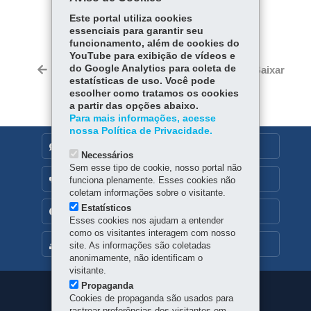
COMPARTILHE:
Este portal utiliza cookies
essenciais para garantir seu
Fa
W
funcionamento, além de cookies do
ce
ha
YouTube para exibição de vídeos e
Tw
bo
ts
do Google Analytics para coleta de
Voltar
Início
Imprimir
Baixar
itt
estatísticas de uso. Você pode
ok
Ap
er
escolher como tratamos os cookies
p
a partir das opções abaixo.
Para mais informações, acesse
nossa Política de Privacidade.
DENUNCIE CORRUPÇÃO
Necessários
Sem esse tipo de cookie, nosso portal não
OUVIDORIA
funciona plenamente. Esses cookies não
coletam informações sobre o visitante.
Estatísticos
TRANSPARÊNCIA INSTITUCIONAL
Esses cookies nos ajudam a entender
como os visitantes interagem com nosso
MAPA DO SITE
site. As informações são coletadas
anonimamente, não identificam o
visitante.
Propaganda
Navegação
Cookies de propaganda são usados para
rastrear preferências dos visitantes em