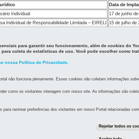
urídico
Data de Impla
ário Individual
17 de junho de
a Individual de Responsabilidade Limitada – EIRELI
15 de julho de
ades Limitadas
12 de agosto 
essenciais para garantir seu funcionamento, além de cookies do Y
aqui
.
 para coleta de estatísticas de uso. Você pode escolher como tra
e nossa Política de Privacidade.
rtal não funciona plenamente. Esses cookies não coletam informações sobre 
der como os visitantes interagem com nosso site. As informações são cole
MAPA DO SITE
DENUNCIE CORRUPÇÃO
para rastrear preferências dos visitantes em nosso Portal relacionadas com 
L DO PARANÁ
Rejeitar todos os co
9
Aceitar tudo
With