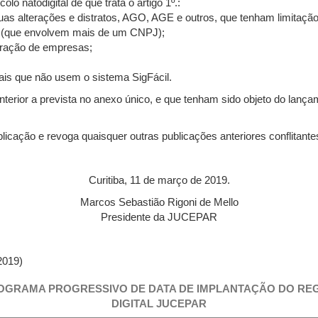
o natodigital de que trata o artigo 1º.:
suas alterações e distratos, AGO, AGE e outros, que tenham limitação
s” (que envolvem mais de um CNPJ);
poração de empresas;
ais que não usem o sistema SigFácil.
rior a prevista no anexo único, e que tenham sido objeto do lançam
licação e revoga quaisquer outras publicações anteriores conflitan
Curitiba, 11 de março de 2019.
Marcos Sebastião Rigoni de Mello
Presidente da JUCEPAR
2019)
GRAMA PROGRESSIVO DE DATA DE IMPLANTAÇÃO DO RE
DIGITAL JUCEPAR