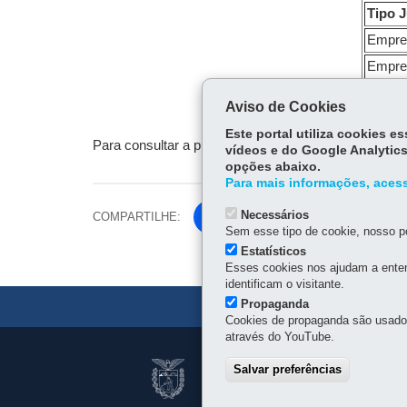
Tipo J
Empres
Empres
Socied
Aviso de Cookies
Este portal utiliza cookies 
Para consultar a publicação no Diário Oficial
clique 
vídeos e do Google Analytics
opções abaixo.
Para mais informações, acess
Necessários
COMPARTILHE:
Fa
Sem esse tipo de cookie, nosso po
ce
Estatísticos
Tw
bo
Esses cookies nos ajudam a enten
itt
ok
identificam o visitante.
er
Propaganda
Cookies de propaganda são usados 
através do YouTube.
Navegação
JUNTA COMERCIA
Salvar preferências
principal
CNPJ:
77.968.170/0001-9