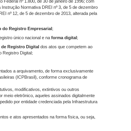
o Federal nº 1.800, de 30 de janeiro de 1996; com
 da Instrução Normativa DREI nº 3, de 5 de dezembro
EI nº 12, de 5 de dezembro de 2013, alterada pela
o do Registro Empresarial
;
gistro único nacional e na
forma digital
;
de Registro Digital
dos atos que competem ao
Registro Digital;
ntados a arquivamento, de forma exclusivamente
Brasileiras (ICPBrasil), conforme cronograma de
ivos, modificativos, extintivos ou outros
r meio eletrônico, aqueles assinados digitalmente
xpedido por entidade credenciada pela Infraestrutura
tos e atos apresentados na forma física, ou seja,