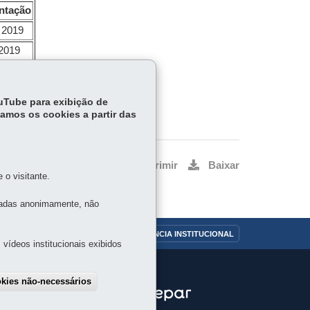
ntação
 2019
 2019
de 2019
ouTube para exibição de
tamos os cookies a partir das
Voltar
Início
Imprimir
Baixar
o visitante.
tadas anonimamente, não
OUVIDORIA
TRANSPARÊNCIA INSTITUCIONAL
vídeos institucionais exibidos
okies não-necessários
draw consent