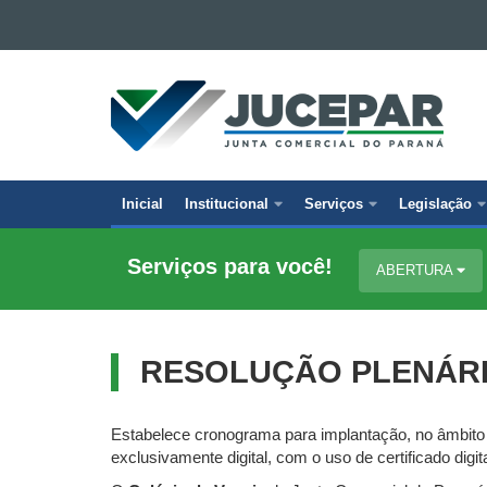
Ir para o conteúdo
Ir para a navegação
JUNTA
Ir para a busca
COMERCIAL
Mapa do site
DO
PARANÁ
Inicial
Institucional
Serviços
Legislação
Navegação
principal
Serviços para você!
ABERTURA
RESOLUÇÃO PLENÁRIA
Estabelece cronograma para implantação, no âmbito 
exclusivamente digital, com o uso de certificado digita