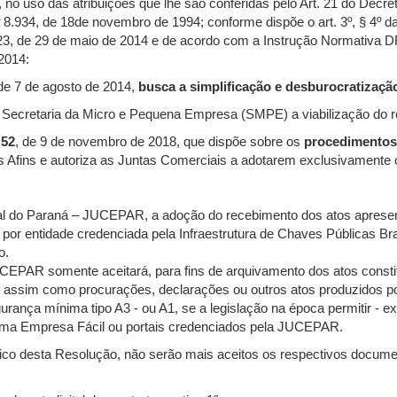
no uso das atribuições que lhe são conferidas pelo Art. 21 do Decret
l nº 8.934, de 18de novembro de 1994; conforme dispõe o art. 3º, § 4º
23, de 29 de maio de 2014 e de acordo com a Instrução Normativa DR
2014:
de 7 de agosto de 2014,
busca a simplificação e desburocratizaçã
Secretaria da Micro e Pequena Empresa (SMPE) a viabilização do re
 52
, de 9 de novembro de 2018, que dispõe sobre os
procedimentos 
 Afins e autoriza as Juntas Comerciais a adotarem exclusivamente o 
al do Paraná – JUCEPAR, a adoção do recebimento dos atos aprese
tida por entidade credenciada pela Infraestrutura de Chaves Públicas 
o.
EPAR somente aceitará, para fins de arquivamento dos atos constitut
, assim como procurações, declarações ou outros atos produzidos po
egurança mínima tipo A3 - ou A1, se a legislação na época permitir - e
stema Empresa Fácil ou portais credenciados pela JUCEPAR.
ico desta Resolução, não serão mais aceitos os respectivos documen