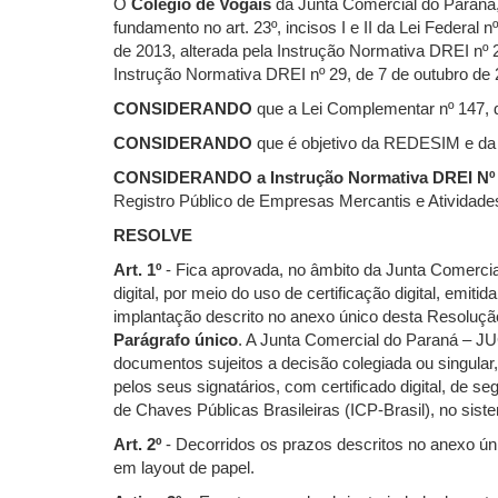
O
Colégio de Vogais
da Junta Comercial do Paraná, 
fundamento no art. 23º, incisos I e II da Lei Federa
de 2013, alterada pela Instrução Normativa DREI nº 
Instrução Normativa DREI nº 29, de 7 de outubro de 
CONSIDERANDO
que a Lei Complementar nº 147, 
CONSIDERANDO
que é objetivo da REDESIM e da 
CONSIDERANDO
a Instrução Normativa DREI Nº
Registro Público de Empresas Mercantis e Atividades
RESOLVE
Art. 1º
- Fica aprovada, no âmbito da Junta Comerci
digital, por meio do uso de certificação digital, emi
implantação descrito no anexo único desta Resoluçã
Parágrafo único
. A Junta Comercial do Paraná – JUC
documentos sujeitos a decisão colegiada ou singular
pelos seus signatários, com certificado digital, de s
de Chaves Públicas Brasileiras (ICP-Brasil), no si
Art. 2º
- Decorridos os prazos descritos no anexo ún
em layout de papel.