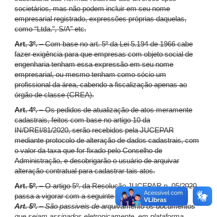
societários, mas não podem incluir em seu nome
empresarial registrado, expressões próprias daquelas,
como “Ltda.”, S/A” etc.
Art. 3º.
– Com base no art. 5º da Lei 5.194 de 1966 cabe
fazer exigência para que empresas com objeto social de
engenharia tenham essa expressão em seu nome
empresarial, ou mesmo tenham como sócio um
profissional da área, cabendo a fiscalização apenas ao
órgão de classe (CREA).
Art. 4º.
– Os pedidos de atualização de atos meramente
cadastrais, feitos com base no artigo 10 da
IN/DREI/81/2020, serão recebidos pela JUCEPAR
mediante protocolo de alteração de dados cadastrais, com
o valor da taxa que for fixado pelo Conselho de
Administração, e desobrigarão o usuário de arquivar
alteração contratual para cadastrar tais atos.
Art. 5º.
– O artigo 5º. da Resolução JUCEPAR n. 05/2020
passa a vigorar com a seguinte redação:
Art. 5º.
– São passiveis de arquivamento os documentos
que sejam assinados eletronicamente, em plataforma