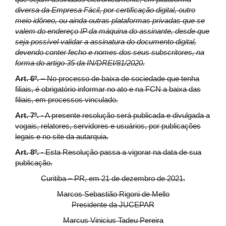
diversa da Empresa Fácil, por certificação digital, outro
meio idôneo, ou ainda outras plataformas privadas que se
valem do endereço IP da máquina do assinante, desde que
seja possível validar a assinatura do documento digital,
devendo conter fecho e nomes dos seus subscritores, na
forma do artigo 35 da IN/DREI/81/2020.
Art. 6º.
– No processo de baixa de sociedade que tenha
filiais, é obrigatório informar no ato e na FCN a baixa das
filiais, em processos vinculado.
Art. 7º.
- A presente resolução será publicada e divulgada a
vogais, relatores, servidores e usuários, por publicações
legais e no site da autarquia.
Art. 8º.
- Esta Resolução passa a vigorar na data de sua
publicação.
Curitiba – PR, em 21 de dezembro de 2021.
Marcos Sebastião Rigoni de Mello
Presidente da JUCEPAR
Marcus Vinicius Tadeu Pereira