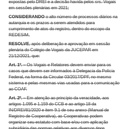
expostas pelo DREI e a decisão havida pelos srs. Vogais
em sessões plenárias em 2021;
CONSIDERANDO
o alto número de processos diários na
autarquia e os prazos a serem atendidos para
cumprimento de atos do registro, dentro do escopo da
REDESIM,
RESOLVE
, após deliberação e aprovação em sessão
plenária do Colégio de Vogais da JUCEPAR em
21/12/2021, que:
Art. 1º.
– Os Vogais e Relatores devem enviar para os
casos que devem ser informados à Delegacia da Polícia
Federal, na forma da Circular 03/2017/DPF, no mesmo
sistema e pelas mesmas vias usadas para a comunicação
ao COAF.
Art. 2º.
– Em atenção ao princípio da veracidade, aos
artigos 1.095 e 1.159 do CCB e ao artigo 18 da
IN/DREI/81/2020 e item 9.1 de seu anexo (Manual de
Registro de Cooperativa), as Cooperativas podem
organizar seu estatuto com base e/ou com aplicação
subsidiária das normas relativas aos diversos tipos