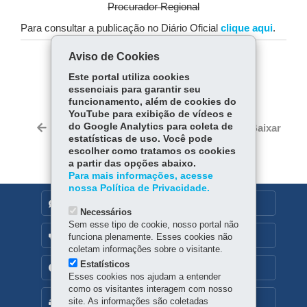
Procurador Regional
Para consultar a publicação no Diário Oficial
clique aqui
.
Aviso de Cookies
COMPARTILHE:
Este portal utiliza cookies
essenciais para garantir seu
Fa
W
funcionamento, além de cookies do
ce
ha
YouTube para exibição de vídeos e
Tw
bo
ts
do Google Analytics para coleta de
Voltar
Início
Imprimir
Baixar
itt
estatísticas de uso. Você pode
ok
Ap
er
escolher como tratamos os cookies
p
a partir das opções abaixo.
Para mais informações, acesse
nossa Política de Privacidade.
DENUNCIE CORRUPÇÃO
Necessários
Sem esse tipo de cookie, nosso portal não
OUVIDORIA
funciona plenamente. Esses cookies não
coletam informações sobre o visitante.
Estatísticos
TRANSPARÊNCIA INSTITUCIONAL
Esses cookies nos ajudam a entender
como os visitantes interagem com nosso
MAPA DO SITE
site. As informações são coletadas