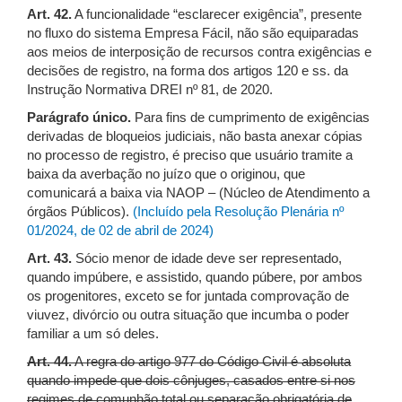
Art. 42.
A funcionalidade “esclarecer exigência”, presente
no fluxo do sistema Empresa Fácil, não são equiparadas
aos meios de interposição de recursos contra exigências e
decisões de registro, na forma dos artigos 120 e ss. da
Instrução Normativa DREI nº 81, de 2020.
Parágrafo único.
Para fins de cumprimento de exigências
derivadas de bloqueios judiciais, não basta anexar cópias
no processo de registro, é preciso que usuário tramite a
baixa da averbação no juízo que o originou, que
comunicará a baixa via NAOP – (Núcleo de Atendimento a
órgãos Públicos).
(Incluído pela Resolução Plenária nº
01/2024, de 02 de abril de 2024)
Art. 43.
Sócio menor de idade deve ser representado,
quando impúbere, e assistido, quando púbere, por ambos
os progenitores, exceto se for juntada comprovação de
viuvez, divórcio ou outra situação que incumba o poder
familiar a um só deles.
Art. 44.
A regra do artigo 977 do Código Civil é absoluta
quando impede que dois cônjuges, casados entre si nos
regimes de comunhão total ou separação obrigatória de