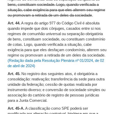
bens, constituam sociedade. Logo, quando verificada a
situação, cabe exigência para que eles alterem seu regime
ou promovam a retirada de um deles da sociedade
.
Art. 44.
A regra do artigo 977 do Código Civil é absoluta
quando impede que dois cônjuges, casados entre si nos
regimes de comunhão universal ou separação obrigatória
de bens, constituam sociedade, ou constituam condomínio
de cotas. Logo, quando verificada a situação, cabe
exigência para que eles desfaçam condomínio, alterem seu
regime ou promovam a retirada de um deles da sociedade.
(Redação dada pela Resolução Plenária nº 01/2024, de 02
de abril de 2024)
Art. 45.
No registro dos seguintes atos, é obrigatória a
consolidação: reativação; transferência da sede para outra
unidade da federação; cessão de quotas realizada por
instrumento diverso; e conversão de sociedade simples ou
associação do cartório de registro de pessoas jurídicas
para a Junta Comercial.
Art. 45-A.
A classificação como SPE poderá ser
modificada por alteração contratual, hipótese em que a