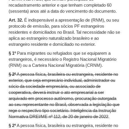
recadastramento anterior e que tenham completado 60
(sessenta) anos até a data do vencimento do documento.
Art. 32.
É indispensável a apresentação de (RNM), ou seu
protocolo de emissão, para sócios PF estrangeiros
residentes e domiciliados no Brasil. Tal necessidade não se
aplica ao estrangeiro naturalizado brasileiro e ao
estrangeiro residente e domiciliado no exterior.
§ 1º
Para migrantes ou refugiados que se equiparem a
estrangeiros, é necessário o Registro Nacional Migratório
(RNM) ou a Carteira Nacional Migratória (CRNM).
§ 2º
A pessoa física, brasileira ou estrangeira, residente no
exterior, que seja empresário individual, administrador ou
sócio da sociedade empresária, ou associado de
cooperativa, deverá instruir o ato empresarial a ser
arquivado em processo autônomo, procuração outorgada
ao seu representante no Brasil, observada a legislação que
rege o respectivo tipo societário. Inteligência da Instrução
Normativa DREI/ME nº 112, de 20 de janeiro de 2022
.
§ 2º
A pessoa física, brasileira ou estrangeira, residente no