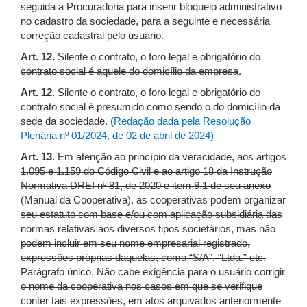
seguida a Procuradoria para inserir bloqueio administrativo
no cadastro da sociedade, para a seguinte e necessária
correção cadastral pelo usuário.
Art. 12.
Silente o contrato, o foro legal e obrigatório do
contrato social é aquele do domicílio da empresa
.
Art. 12
. Silente o contrato, o foro legal e obrigatório do
contrato social é presumido como sendo o do domicílio da
sede da sociedade.
(Redação dada pela Resolução
Plenária nº 01/2024, de 02 de abril de 2024)
Art. 13.
Em atenção ao princípio da veracidade, aos artigos
1.095 e 1.159 do Código Civil e ao artigo 18 da Instrução
Normativa DREI nº 81, de 2020 e item 9.1 de seu anexo
(Manual da Cooperativa), as cooperativas podem organizar
seu estatuto com base e/ou com aplicação subsidiária das
normas relativas aos diversos tipos societários, mas não
podem incluir em seu nome empresarial registrado,
expressões próprias daquelas, como “S/A”, “Ltda.” etc.
Parágrafo único. Não cabe exigência para o usuário corrigir
o nome da cooperativa nos casos em que se verifique
conter tais expressões, em atos arquivados anteriormente