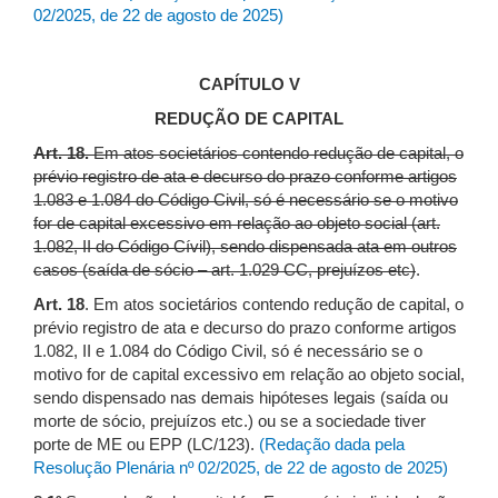
02/2025, de 22 de agosto de 2025)
CAPÍTULO V
REDUÇÃO DE CAPITAL
Art. 18.
Em atos societários contendo redução de capital, o
prévio registro de ata e decurso do prazo conforme artigos
1.083 e 1.084 do Código Civil, só é necessário se o motivo
for de capital excessivo em relação ao objeto social (art.
1.082, II do Código Cívil), sendo dispensada ata em outros
casos (saída de sócio – art. 1.029 CC, prejuízos etc)
.
Art. 18
. Em atos societários contendo redução de capital, o
prévio registro de ata e decurso do prazo conforme artigos
1.082, II e 1.084 do Código Civil, só é necessário se o
motivo for de capital excessivo em relação ao objeto social,
sendo dispensado nas demais hipóteses legais (saída ou
morte de sócio, prejuízos etc.) ou se a sociedade tiver
porte de ME ou EPP (LC/123).
(Redação dada pela
Resolução Plenária nº 02/2025, de 22 de agosto de 2025)