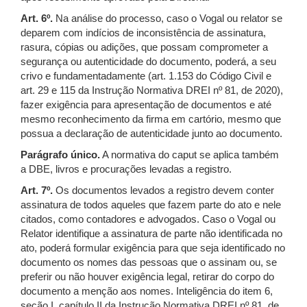
Art. 6º.
Na análise do processo, caso o Vogal ou relator se
deparem com indícios de inconsistência de assinatura,
rasura, cópias ou adições, que possam comprometer a
segurança ou autenticidade do documento, poderá, a seu
crivo e fundamentadamente (art. 1.153 do Código Civil e
art. 29 e 115 da Instrução Normativa DREI nº 81, de 2020),
fazer exigência para apresentação de documentos e até
mesmo reconhecimento da firma em cartório, mesmo que
possua a declaração de autenticidade junto ao documento.
Parágrafo único.
A normativa do caput se aplica também
a DBE, livros e procurações levadas a registro.
Art. 7º.
Os documentos levados a registro devem conter
assinatura de todos aqueles que fazem parte do ato e nele
citados, como contadores e advogados. Caso o Vogal ou
Relator identifique a assinatura de parte não identificada no
ato, poderá formular exigência para que seja identificado no
documento os nomes das pessoas que o assinam ou, se
preferir ou não houver exigência legal, retirar do corpo do
documento a menção aos nomes. Inteligência do item 6,
seção I, capítulo II da Instrução Normativa DREI nº 81, de