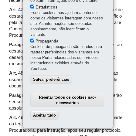
requerimento do usuário.
coletam informações sobre o visitante.
Estatísticos
Art. 47.
Quando verificado no registro um ato passível de
Esses cookies nos ajudam a entender
desarquivamento, os processos serão iniciados de ofício
como os visitantes interagem com nosso
pela Jucepar, mediante protocolo pela Secretaria Geral e
site. As informações são coletadas
Coordenadoria de Registro, sendo remetidos à
anonimamente, não identificam o
visitante.
Procuradoria Regional para instrução e parecer.
Propaganda
Parágrafo único.
Todos os documentos relacionados ao
Cookies de propaganda são usados para
desarquivamento, bem como o original do ato a ser
rastrear preferências dos visitantes em
desarquivado, serão mantidos na pasta própria, sob o
nosso Portal relacionadas com vídeos
institucionais exibidos através do
mesmo número de protocolo.
YouTube.
Art. 48.
A fase de instrução compreenderá a ciência ao
usuário, contraditório, eventuais exigências, juntada de
Salvar preferências
documentos e parecer do Procurador Regional.
Parágrafo único.
A instrução e fundamentação poderão
Rejeitar todos os cookies não-
ser sumárias em casos de erro grosseiro, nulidade
necessários
absoluta ou cumprimento de ordem judicial.
Aceitar tudo
Withdraw consent
Art. 49.
Os pedidos de desarquivamento feitos pela parte
ou terceiro interessado somente serão remetidos à
Procuradoria, para instrução, após seu regular protocolo,