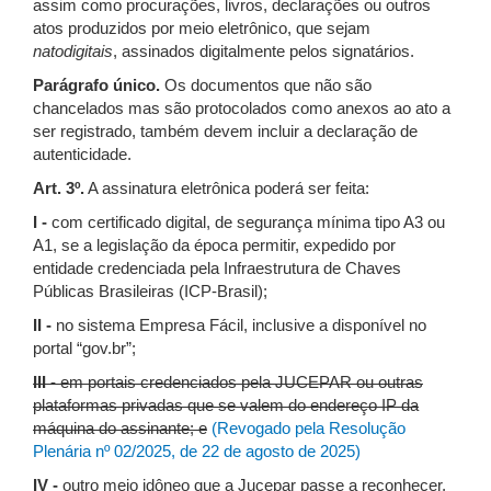
assim como procurações, livros, declarações ou outros
atos produzidos por meio eletrônico, que sejam
natodigitais
, assinados digitalmente pelos signatários.
Parágrafo único.
Os documentos que não são
chancelados mas são protocolados como anexos ao ato a
ser registrado, também devem incluir a declaração de
autenticidade.
Art. 3º.
A assinatura eletrônica poderá ser feita:
I -
com certificado digital, de segurança mínima tipo A3 ou
A1, se a legislação da época permitir, expedido por
entidade credenciada pela Infraestrutura de Chaves
Públicas Brasileiras (ICP-Brasil);
II -
no sistema Empresa Fácil, inclusive a disponível no
portal “gov.br”;
III -
em portais credenciados pela JUCEPAR ou outras
plataformas privadas que se valem do endereço IP da
máquina do assinante; e
(Revogado pela Resolução
Plenária nº 02/2025, de 22 de agosto de 2025)
IV -
outro meio idôneo que a Jucepar passe a reconhecer,