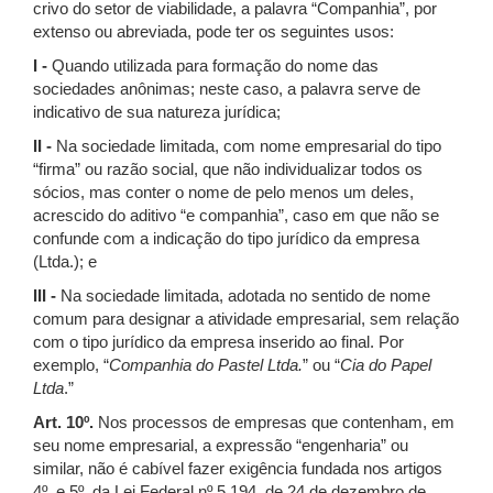
crivo do setor de viabilidade, a palavra “Companhia”, por
extenso ou abreviada, pode ter os seguintes usos:
I -
Quando utilizada para formação do nome das
sociedades anônimas; neste caso, a palavra serve de
indicativo de sua natureza jurídica;
II -
Na sociedade limitada, com nome empresarial do tipo
“firma” ou razão social, que não individualizar todos os
sócios, mas conter o nome de pelo menos um deles,
acrescido do aditivo “e companhia”, caso em que não se
confunde com a indicação do tipo jurídico da empresa
(Ltda.); e
III -
Na sociedade limitada, adotada no sentido de nome
comum para designar a atividade empresarial, sem relação
com o tipo jurídico da empresa inserido ao final. Por
exemplo, “
Companhia do Pastel Ltda.
” ou “
Cia do Papel
Ltda
.”
Art. 10º.
Nos processos de empresas que contenham, em
seu nome empresarial, a expressão “engenharia” ou
similar, não é cabível fazer exigência fundada nos artigos
4º. e 5º. da Lei Federal nº 5.194, de 24 de dezembro de