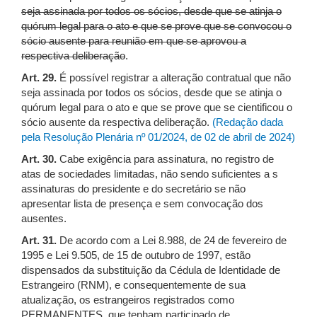
seja assinada por todos os sócios, desde que se atinja o
quórum legal para o ato e que se prove que se convocou o
sócio ausente para reunião em que se aprovou a
respectiva deliberação
.
Art. 29.
É possível registrar a alteração contratual que não
seja assinada por todos os sócios, desde que se atinja o
quórum legal para o ato e que se prove que se cientificou o
sócio ausente da respectiva deliberação.
(Redação dada
pela Resolução Plenária nº 01/2024, de 02 de abril de 2024)
Art. 30.
Cabe exigência para assinatura, no registro de
atas de sociedades limitadas, não sendo suficientes a s
assinaturas do presidente e do secretário se não
apresentar lista de presença e sem convocação dos
ausentes.
Art. 31.
De acordo com a Lei 8.988, de 24 de fevereiro de
1995 e Lei 9.505, de 15 de outubro de 1997, estão
dispensados da substituição da Cédula de Identidade de
Estrangeiro (RNM), e consequentemente de sua
atualização, os estrangeiros registrados como
PERMANENTES, que tenham participado de