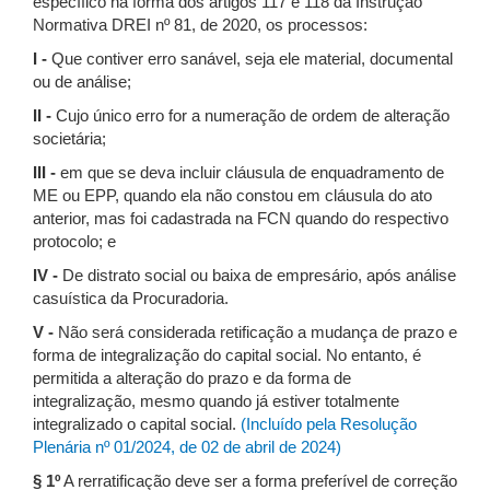
específico na forma dos artigos 117 e 118 da Instrução
Normativa DREI nº 81, de 2020, os processos:
I -
Que contiver erro sanável, seja ele material, documental
ou de análise;
II -
Cujo único erro for a numeração de ordem de alteração
societária;
III -
em que se deva incluir cláusula de enquadramento de
ME ou EPP, quando ela não constou em cláusula do ato
anterior, mas foi cadastrada na FCN quando do respectivo
protocolo; e
IV -
De distrato social ou baixa de empresário, após análise
casuística da Procuradoria.
V -
Não será considerada retificação a mudança de prazo e
forma de integralização do capital social. No entanto, é
permitida a alteração do prazo e da forma de
integralização, mesmo quando já estiver totalmente
integralizado o capital social.
(Incluído pela Resolução
Plenária nº 01/2024, de 02 de abril de 2024)
§ 1º
A rerratificação deve ser a forma preferível de correção