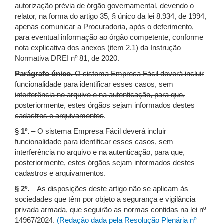
autorização prévia de órgão governamental, devendo o
relator, na forma do artigo 35, § único da lei 8.934, de 1994,
apenas comunicar a Procuradoria, após o deferimento,
para eventual informação ao órgão competente, conforme
nota explicativa dos anexos (item 2.1) da Instrução
Normativa DREI nº 81, de 2020.
Parágrafo único.
O sistema Empresa Fácil deverá incluir
funcionalidade para identificar esses casos, sem
interferência no arquivo e na autenticação, para que,
posteriormente, estes órgãos sejam informados destes
cadastros e arquivamentos
.
§ 1º.
– O sistema Empresa Fácil deverá incluir
funcionalidade para identificar esses casos, sem
interferência no arquivo e na autenticação, para que,
posteriormente, estes órgãos sejam informados destes
cadastros e arquivamentos.
§ 2º.
– As disposições deste artigo não se aplicam às
sociedades que têm por objeto a segurança e vigilância
privada armada, que seguirão as normas contidas na lei nº
14967/2024.
(Redação dada pela Resolução Plenária nº