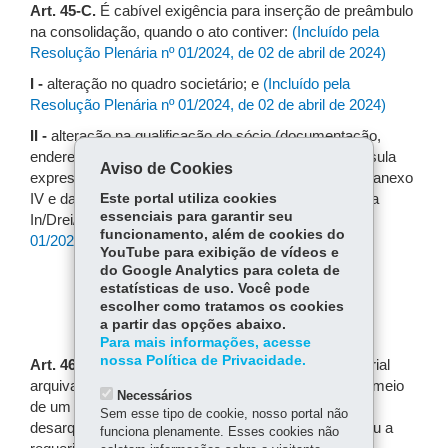
Art. 45-C.
É cabível exigência para inserção de preâmbulo
na consolidação, quando o ato contiver:
(Incluído pela
Resolução Plenária nº 01/2024, de 02 de abril de 2024)
I -
alteração no quadro societário; e
(Incluído pela
Resolução Plenária nº 01/2024, de 02 de abril de 2024)
II -
alteração na qualificação do sócio (documentação,
endereço etc.) no preâmbulo da alteração, sem cláusula
Aviso de Cookies
expressa, nos termos da nota inicial da Seção IV do anexo
IV e da nota II do item 1.1 da Seção III, do Anexo II da
Este portal utiliza cookies
essenciais para garantir seu
In/Drei/81/2020.
(Incluído pela Resolução Plenária nº
funcionamento, além de cookies do
01/2024, de 02 de abril de 2024)
YouTube para exibição de vídeos e
do Google Analytics para coleta de
estatísticas de uso. Você pode
CAPÍTULO X
escolher como tratamos os cookies
a partir das opções abaixo.
DESARQUIVAMENTO
Para mais informações, acesse
nossa Política de Privacidade.
Art. 46.
O cancelamento de ato de registro empresarial
arquivado na Junta Comercial, somente se dará por meio
Necessários
de um processo administrativo interno de
Sem esse tipo de cookie, nosso portal não
desarquivamento, que poderá ser iniciado de ofício ou a
funciona plenamente. Esses cookies não