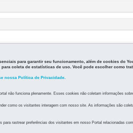
essenciais para garantir seu funcionamento, além de cookies do Y
 para coleta de estatísticas de uso. Você pode escolher como tra
e nossa Política de Privacidade.
MAPA DO SITE
DENUNCIE CORRUPÇÃO
rtal não funciona plenamente. Esses cookies não coletam informações sobre 
der como os visitantes interagem com nosso site. As informações são cole
L DO PARANÁ
9
para rastrear preferências dos visitantes em nosso Portal relacionadas com 
 Centro
-
80410-240
-
Curitiba
-
PR
MAPA
3410