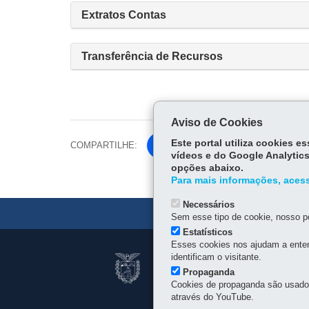
Extratos Contas
Transferência de Recursos
Aviso de Cookies
Este portal utiliza cookies 
COMPARTILHE:
Fa
vídeos e do Google Analytics
ce
opções abaixo.
Tw
bo
Para mais informações, acess
itt
ok
Necessários
er
Sem esse tipo de cookie, nosso po
Estatísticos
Esses cookies nos ajudam a enten
Navegação
identificam o visitante.
JUNTA COMERCIA
principal
Propaganda
CNPJ:
77.968.170/0001-9
Cookies de propaganda são usados 
Rua Ébano Pereira, 309 -
através do YouTube.
Telefone geral:
41 3310-