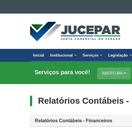
Ir para o conteúdo
Ir para a navegação
JUNTA
Ir para a busca
COMERCIAL
Mapa do site
DO
PARANÁ
Inicial
Institucional
Serviços
Legislação
Navegação
principal
Serviços para você!
ABERTURA
Relatórios Contábeis -
Relatórios Contábeis - Financeiros