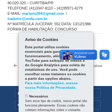
80.020-320 – CURITIBA/PR
TELEFONE: (41)3347-8110 – (41)99971-4279
E-MAIL:
mariano284@gmail.com
/
tradutor@onda.com.br
Nº MATRÍCULA JUCEPAR: 552 DATA: 13/12/1988
FORMA DE HABILITAÇÃO: CONCURSO
Aviso de Cookies
COMPARTILHE:
Este portal utiliza cookies
essenciais para garantir seu
Fa
W
funcionamento, além de cookies do
ce
ha
YouTube para exibição de vídeos e
Tw
bo
ts
do Google Analytics para coleta de
Voltar
Início
Imprimir
Baixar
itt
estatísticas de uso. Você pode
ok
Ap
er
escolher como tratamos os cookies
p
a partir das opções abaixo.
Para mais informações, acesse
nossa Política de Privacidade.
DENUNCIE CORRUPÇÃO
Necessários
Sem esse tipo de cookie, nosso portal não
OUVIDORIA
funciona plenamente. Esses cookies não
coletam informações sobre o visitante.