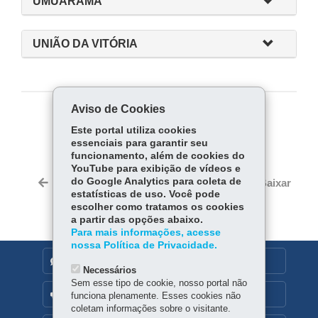
UMUARAMA
UNIÃO DA VITÓRIA
Aviso de Cookies
COMPARTILHE:
Este portal utiliza cookies
essenciais para garantir seu
Fa
W
funcionamento, além de cookies do
ce
ha
YouTube para exibição de vídeos e
Tw
bo
ts
do Google Analytics para coleta de
Voltar
Início
Imprimir
Baixar
itt
estatísticas de uso. Você pode
ok
Ap
er
escolher como tratamos os cookies
p
a partir das opções abaixo.
Para mais informações, acesse
nossa Política de Privacidade.
DENUNCIE CORRUPÇÃO
Necessários
Sem esse tipo de cookie, nosso portal não
OUVIDORIA
funciona plenamente. Esses cookies não
coletam informações sobre o visitante.