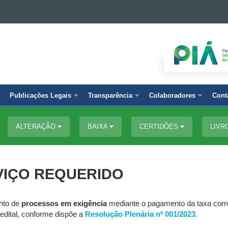
Publicações Legais
Transparência
Colaboradores
Cont
ALTERAÇÃO
BAIXA
CERTIDÕES
LIVR
VIÇO REQUERIDO
ento de
processos em exigência
mediante o pagamento da taxa corre
 edital, conforme dispõe a
Resolução Plenária nº 001/2023
.