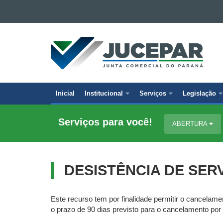
Ir para o conteúdo
Ir para a navegação
JUNTA
Ir para a busca
COMERCIAL
Mapa do site
DO
PARANÁ
Inicial
Institucional
Serviços
Legislação
Navegação
principal
Serviços para você!
ABERTURA
DESISTÊNCIA DE SER
Este recurso tem por finalidade permitir o cancelam
o prazo de 90 dias previsto para o cancelamento por