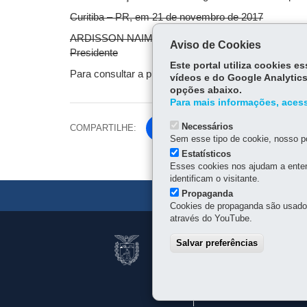
Curitiba – PR, em 21 de novembro de 2017
ARDISSON NAIM AKEL
Aviso de Cookies
Presidente
Este portal utiliza cookies 
Para consultar a publicação no Diário Oficial
clique 
vídeos e do Google Analytics
opções abaixo.
Para mais informações, acess
Necessários
COMPARTILHE:
Fa
Sem esse tipo de cookie, nosso po
ce
Estatísticos
Tw
bo
Esses cookies nos ajudam a enten
itt
ok
identificam o visitante.
er
Propaganda
Cookies de propaganda são usados 
através do YouTube.
Navegação
JUNTA COMERCIA
Salvar preferências
principal
CNPJ:
77.968.170/0001-9
Rua Ébano Pereira, 309 -
Telefone geral:
41 3310-