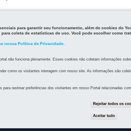
essenciais para garantir seu funcionamento, além de cookies do Y
aqui
.
 para coleta de estatísticas de uso. Você pode escolher como tra
e nossa Política de Privacidade.
rtal não funciona plenamente. Esses cookies não coletam informações sobre 
der como os visitantes interagem com nosso site. As informações são cole
MAPA DO SITE
DENUNCIE CORRUPÇÃO
para rastrear preferências dos visitantes em nosso Portal relacionadas com 
L DO PARANÁ
Rejeitar todos os co
9
Aceitar tudo
With
 Centro
-
80410-240
-
Curitiba
-
PR
MAPA
3410