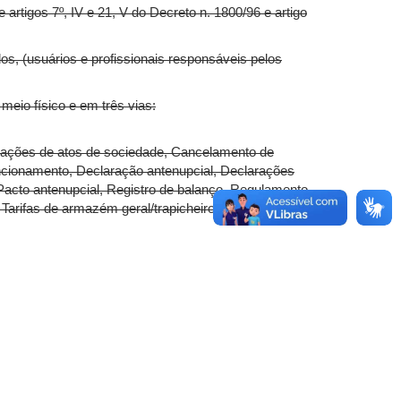
 artigos 7º, IV e 21, V do Decreto n. 1800/96 e artigo
os, (usuários e profissionais responsáveis pelos
r meio físico e em três vias:
icações de atos de sociedade, Cancelamento de
ncionamento, Declaração antenupcial, Declarações
 Pacto antenupcial, Registro de balanço, Regulamento
Tarifas de armazém geral/trapicheiro (considerados