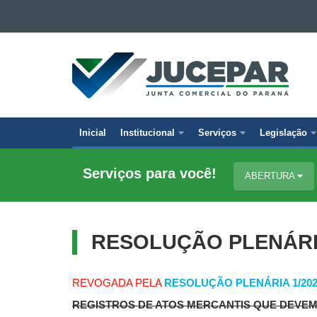
Ir para o conteúdo
Ir para a navegação
JUNTA
Ir para a busca
COMERCIAL
Mapa do site
DO
PARANÁ
Inicial
Institucional
Serviços
Legislação
Navegação
principal
Serviços para você!
ABERTURA
RESOLUÇÃO PLENÁRIA
REVOGADA PELA
RESOLUÇÃO PLENÁRIA 1/202
REGISTROS DE ATOS MERCANTIS QUE DEVE