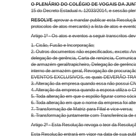
O PLENÁRIO DO COLÉGIO DE VOGAIS DA JU
15 do Decreto Estadual n. 12033/2014, e sessão plen
RESOLVE
aprovar a mandar publicar esta Resolução 
protocolos de atos mercantis) a lista de atos e 
Artigo 1º - Os atos e eventos a seguir transcritos d
1. Cisão, Fusão e Incorporação;
2. Outros documentos não especificados, exceto: An
delegação de gerência, Carta de renúncia, Comunica
de armazém geral/trapicheiro, Delegação de gerência,
interno de armazém geral, Revogação de procuração,
EVENTOS EXCLUSIVOS, os quais DEVERÃO TRA
3. Alteração da empresa quando essa não possui C
4. Alteração da empresa quando a esposa utiliza o 
5. Toda alteração em que o espólio figurar como sócio
6. Toda alteração em que o nome da empresa foi al
7. Transformação de Matriz para Filial e vice-versa;
8. Transformação juntamente com Transferência de s
Artigo 2º - Esta Resolução revoga o teor da Resoluç
Esta Resolução entrará em vigor na data de sua publ