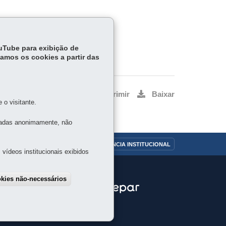
ouTube para exibição de
tamos os cookies a partir das
Voltar
Início
Imprimir
Baixar
o visitante.
tadas anonimamente, não
OUVIDORIA
TRANSPARÊNCIA INSTITUCIONAL
vídeos institucionais exibidos
okies não-necessários
draw consent