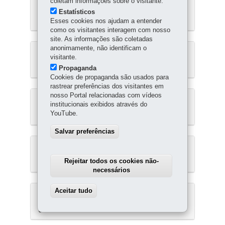
coletam informações sobre o visitante.
POLIANA MIKEJEVS CALÇA |
Matrícula: 23/370-L | Data:
Estatísticos
12/06/2023
Esses cookies nos ajudam a entender
como os visitantes interagem com nosso
site. As informações são coletadas
anonimamente, não identificam o
RAFAEL CERETTA ALEGRANZZI |
visitante.
Matrícula: 25/431-L | Data:
18/06/2025
Propaganda
Cookies de propaganda são usados para
rastrear preferências dos visitantes em
nosso Portal relacionadas com vídeos
RAFAEL DANIELEWICZ |
institucionais exibidos através do
Matrícula: 16/286-L | Data:
YouTube.
21/12/2016
Salvar preferências
RAFAEL GALVANI FERREIRA |
Matrícula: 24/396-L | Data:
Rejeitar todos os cookies não-
02/07/2024
necessários
Aceitar tudo
Withdraw consent
RAIMUNDO MAGALHAES DE
MORAES | Matrícula: 678 | Data:
09/01/2004