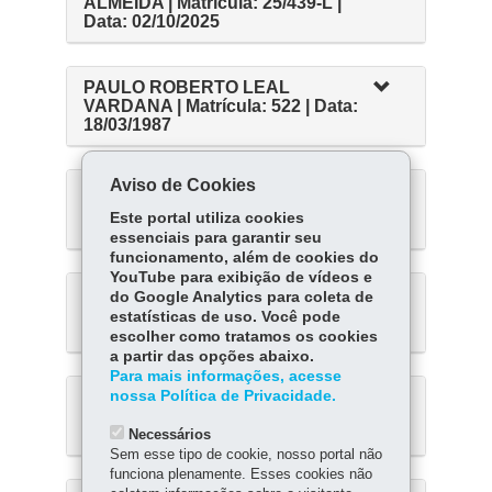
ALMEIDA | Matrícula: 25/439-L |
Data: 02/10/2025
PAULO ROBERTO LEAL
VARDANA | Matrícula: 522 | Data:
18/03/1987
Aviso de Cookies
PAULO ROBERTO NAKAKOGUE
| Matrícula: 12/048-L | Data:
Este portal utiliza cookies
01/08/2012
essenciais para garantir seu
funcionamento, além de cookies do
YouTube para exibição de vídeos e
PEDRO LERNER KRONBERG |
do Google Analytics para coleta de
Matrícula: 20/322-L | Data:
estatísticas de uso. Você pode
16/09/2020
escolher como tratamos os cookies
a partir das opções abaixo.
Para mais informações, acesse
PLINIO BARROSO DE CASTRO
nossa Política de Privacidade.
FILHO | Matrícula: 668 | Data:
11/06/2001
Necessários
Sem esse tipo de cookie, nosso portal não
funciona plenamente. Esses cookies não