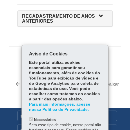
RECADASTRAMENTO DE ANOS
ANTERIORES
Aviso de Cookies
COMPARTILHE:
Este portal utiliza cookies
essenciais para garantir seu
Fa
W
funcionamento, além de cookies do
ce
ha
YouTube para exibição de vídeos e
Tw
bo
ts
do Google Analytics para coleta de
Voltar
Início
Imprimir
Baixar
itt
estatísticas de uso. Você pode
ok
Ap
er
escolher como tratamos os cookies
p
a partir das opções abaixo.
Para mais informações, acesse
nossa Política de Privacidade.
DENUNCIE CORRUPÇÃO
Necessários
Sem esse tipo de cookie, nosso portal não
OUVIDORIA