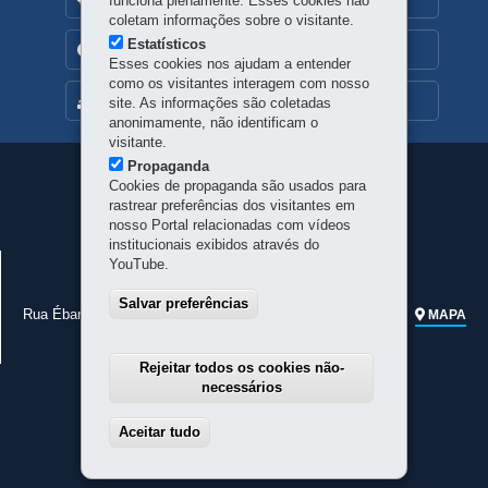
funciona plenamente. Esses cookies não
coletam informações sobre o visitante.
Estatísticos
TRANSPARÊNCIA INSTITUCIONAL
Esses cookies nos ajudam a entender
como os visitantes interagem com nosso
MAPA DO SITE
site. As informações são coletadas
anonimamente, não identificam o
visitante.
Propaganda
Navegação
Cookies de propaganda são usados para
rastrear preferências dos visitantes em
principal
nosso Portal relacionadas com vídeos
institucionais exibidos através do
JUNTA COMERCIAL DO PARANÁ
YouTube.
CNPJ:
77.968.170/0001-99
Salvar preferências
Rua Ébano Pereira, 309 - Centro
-
80410-240
-
Curitiba
-
PR
MAPA
Telefone geral:
41 3310-3410
Rejeitar todos os cookies não-
necessários
Aceitar tudo
Withdraw consent